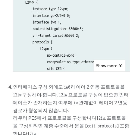
    L2VPN {

        instance-type l2vpn;

        interface ge-2/0/0.0;

        interface iw0.1;

        route-distinguisher 65000:5;

        vrf-target target:65000:2;

        protocols {

            l2vpn {

                no-control-word;

                encapsulation-type ethernet;

Show
more
                site CE5 {

                    site-identifier 5;

                    interface ge-2/0/0.0 {

인터페이스 구성 외에도
레이어 2 연동 프로토콜을
iw0
                        remote-site-id 3;

구성해야 합니다.
프로토콜 구성이 없으면 인터
l2iw
l2iw
                    }

                }

페이스가 존재하는지 여부에
관계없이 레이어 2 연동
iw
                site l2-circuit {

경로가 형성되지 않습니다.
                    site-identifier 6;

라우터 PE5에서 프로토콜을 구성합니다
. 프로토콜
l2iw
                    interface iw0.1 {

을 구성하려면 계층 수준에서 문을
포함
[edit protocols]
                        remote-site-id 3;

합니다
.
l2iw
                    }
