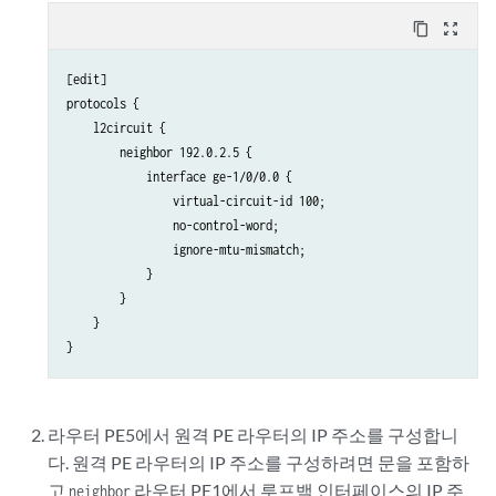
content_copy
zoom_out_map
[edit]

protocols {

    l2circuit {

        neighbor 192.0.2.5 {

            interface ge-1/0/0.0 {

                virtual-circuit-id 100;

                no-control-word;

                ignore-mtu-mismatch;

            }

        }

    }

라우터 PE5에서 원격 PE 라우터의 IP 주소를 구성합니
다. 원격 PE 라우터의 IP 주소를 구성하려면 문을 포함하
고
라우터 PE1에서 루프백 인터페이스의 IP 주
neighbor