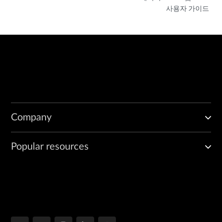
사용자 가이드
iw0.1              *
 19:11:05, metric2 1

[L2VPN/7]
                    > to 10.10.6.1 via xe-0/1/0.0, Push
 800001
Company
Popular resources