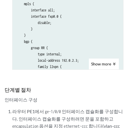
        }

    mpls {

    }

        interface all;

    ldp {

        interface fxp0.0 {

        interface all;

            disable;

        interface fxp0.0 {

        }

            disable;

    }

        }

    bgp {

    }

        group RR {

            type internal;

            local-address 192.0.2.3;

Show
more
            family l2vpn {

                signaling;

            }

            neighbor 192.0.2.7;

단계별 절차
        }

    }

인터페이스 구성
    ospf {

        traffic-engineering;

라우터 PE1에서
인터페이스 캡슐화를 구성합니
ge-1/0/0
        area 0.0.0.0 {

다. 인터페이스 캡슐화를 구성하려면 문을 포함하고
            interface all;

옵션을 지정
합니다(vlan-ccc
encapsulation
ethernet-ccc