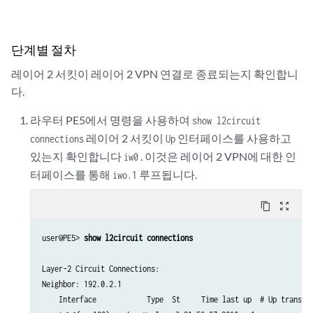
    3                         rmt   Up     Jan  3 22:56:38 2010  
      Remote PE: 192.0.2.3, Negotiated control-word: No

      Incoming label: 800262, Outgoing label: 800001

단계별 절차
      Local interface: 
, Status: 
, Encapsulation: ETHERNET

iw0.1
Up
레이어 2 서킷이 레이어 2 VPN 연결로 종료되는지 확인합니
다.
라우터 PE5에서 명령을 사용하여
show l2circuit
레이어 2 서킷이
인터페이스를 사용하고
connections
Up
있는지 확인합니다
. 이것은 레이어 2 VPN에 대한 인
iw0
터페이스를 통해
루프됩니다.
iwo.1
content_copy
zoom_out_map
user@PE5> 
show l2circuit connections
Layer-2 Circuit Connections:

Neighbor: 192.0.2.1 

    Interface            Type  St     Time last up  # Up trans
