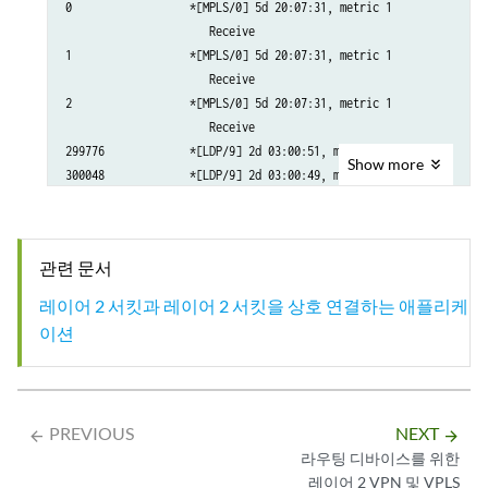
0                  *[MPLS/0] 5d 20:07:31, metric 1

                      Receive

1                  *[MPLS/0] 5d 20:07:31, metric 1

                      Receive

2                  *[MPLS/0] 5d 20:07:31, metric 1

                      Receive

299776             *[LDP/9] 2d 03:00:51, metric 1

Show
more
300048             *[LDP/9] 2d 03:00:49, metric 1

                    > to 10.10.6.1 via xe-0/1/0.0, Pop      

300048(S=0)        *[LDP/9] 2d 03:00:49, metric 1

                    > to 10.10.6.1 via xe-0/1/0.0, Pop      

관련 문서
300192             *[L2IW/6] 19:11:05, metric2 1

                    > to 10.10.6.1 via xe-0/1/0.0, Swap 800001

레이어 2 서킷과 레이어 2 서킷을 상호 연결하는 애플리케
                    [L2CKT/7] 20:08:36

이션
                    > via iw0.0, Pop      

800258             *[L2VPN/7] 19:16:31

800262             *[L2IW/6] 19:11:05, metric2 1                       > to 1
PREVIOUS
NEXT
arrow_backward
arrow_forward
                    > to 10.10.6.1 via xe-0/1/0.0, Push 800000 Of
라우팅 디바이스를 위한
iw0.0              *
 20:08:36, metric2 1

[L2CKT/7]
레이어 2 VPN 및 VPLS
                    > to 10.10.3.1 via xe-1/1/0.0, Push 
301328