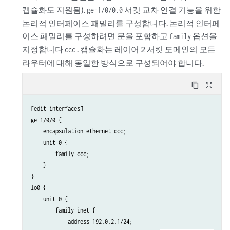
            interface fxp0.0 {

캡슐화도 지원됨).
서킷 교차 연결 기능을 위한
ge-1/0/0.0
                disable;

논리적 인터페이스 패밀리를 구성합니다. 논리적 인터페
            }

이스 패밀리를 구성하려면 문을 포함하고
옵션을
family
        }

    }

지정합니다
. 캡슐화는 레이어 2 서킷 도메인의 모든
ccc
    ldp {

라우터에 대해 동일한 방식으로 구성되어야 합니다.
        interface all;

        interface fxp0.0 {

content_copy
zoom_out_map
            disable;

        }

[edit interfaces]

    }

ge-1/0/0 {

    encapsulation ethernet-ccc;

    unit 0 {

        family ccc;

    }

}

lo0 {

    unit 0 {

        family inet {

            address 192.0.2.1/24;
