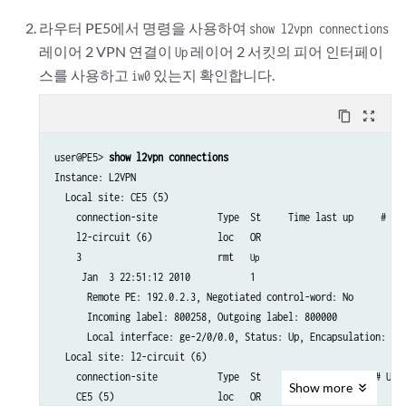
Legend for interface status  

라우터 PE5에서 명령을 사용하여
show l2vpn connections
Up -- operational            

레이어 2 VPN 연결이
레이어 2 서킷의 피어 인터페이
Up
Dn -- down                   

Neighbor: 192.0.2.5 

스를 사용하고
있는지 확인합니다.
iw0
    Interface                 Type  St     Time last up   # Up tr
    ge-1/0/0.0(vc 100)        rmt  
     Jan  3 22:00:49 2010  
 Up
content_copy
zoom_out_map
      Remote PE: 192.0.2.5, Negotiated control-word: No

      Incoming label: 301328, Outgoing label: 300192

user@PE5> 
show l2vpn connections
Instance: L2VPN

  Local site: CE5 (5)

    connection-site           Type  St     Time last up     # Up 
    l2-circuit (6)            loc   OR   

    3                         rmt   
Up
     Jan  3 22:51:12 2010           1

      Remote PE: 192.0.2.3, Negotiated control-word: No

      Incoming label: 800258, Outgoing label: 800000

      Local interface: ge-2/0/0.0, Status: Up, Encapsulation: ETH
  Local site: l2-circuit (6)

    connection-site           Type  St     Time last up    # Up t
Show
more
    CE5 (5)                   loc   OR   
