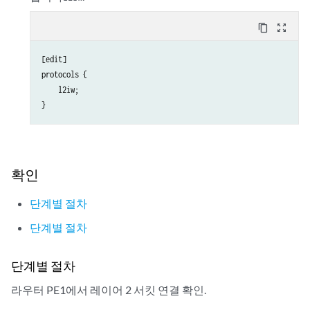
                }

content_copy
zoom_out_map
            }

        }

[edit]

    }

protocols {

    l2iw;

확인
단계별 절차
단계별 절차
단계별 절차
라우터 PE1에서 레이어 2 서킷 연결 확인.