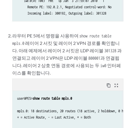
(vc 100)  rmt   
 Jan  3 21:59:07 2010   1

iw0.0
Up
      Remote PE: 192.0.2.1, Negotiated control-word: No

라우터 PE 5에서 명령을 사용하여
show route table
레이어 2 서킷 및 레이어 2 VPN 경로를 확인합니
mpls.0
다. 아래 예제에서 레이어 2 서킷은 LDP 레이블
과
301328
연결되고 레이어 2 VPN은 LDP 레이블
과 연결됩
800001
니다. 레이어 2 상호 연동 경로에 사용되는 두
인터페
iw0
이스를 확인합니다.
content_copy
zoom_out_map
user@PE5>
show route table mpls.0
mpls.0: 18 destinations, 20 routes (18 active, 2 holddown, 0 hidd
+ = Active Route, - = Last Active, * = Both
