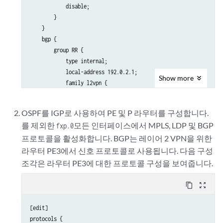
            disable;

        }

    }

    bgp {

        group RR {

            type internal;

            local-address 192.0.2.1;

Show
more
            family l2vpn {

                signaling;

            }

OSPF를 IGP로 사용하여 PE 및 P 라우터를 구성합니다.
            neighbor 192.0.2.7;

를 제외한
모든 인터페이스에서 MPLS, LDP 및 BGP
fxp.0
        }

프로토콜을 활성화합니다. BGP는 레이어 2 VPN을 위한
    }

    ospf {

라우터 PE3에서 신호 프로토콜로 사용됩니다. 다음 구성
        traffic-engineering;

조각은 라우터 PE3에 대한 프로토콜 구성을 보여줍니다.
        area 0.0.0.0 {

            interface all;

content_copy
zoom_out_map
            interface fxp0.0 {

                disable;

[edit]

            }

protocols {
