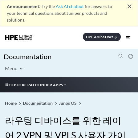
close
Announcement:
Try the
Ask AI chatbot
for answers to
your technical questions about Juniper products and
solutions.
HPE Aruba Docs
arrow_forward
Documentation
Menu
EXPLORE PATHFINDER APPS
Home
Documentation
Junos OS
라우팅 디바이스를 위한 레이
어 2 VPN 및 VPLS 사용자 가이