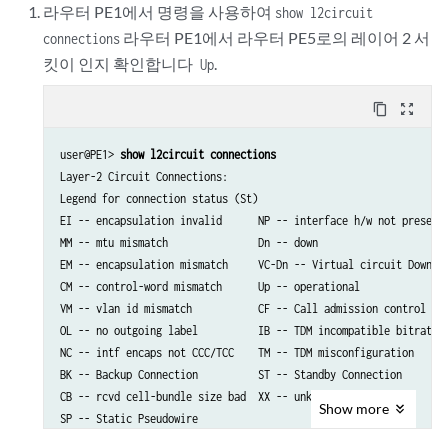
라우터 PE1에서 명령을 사용하여
show l2circuit
라우터 PE1에서 라우터 PE5로의 레이어 2 서
connections
킷이 인지 확인합니다
.
Up
content_copy
zoom_out_map
user@PE1> 
show l2circuit connections
Layer-2 Circuit Connections:

Legend for connection status (St)   

EI -- encapsulation invalid      NP -- interface h/w not present 
MM -- mtu mismatch               Dn -- down                      
EM -- encapsulation mismatch     VC-Dn -- Virtual circuit Down   
CM -- control-word mismatch      Up -- operational               
VM -- vlan id mismatch           CF -- Call admission control fai
OL -- no outgoing label          IB -- TDM incompatible bitrate 

NC -- intf encaps not CCC/TCC    TM -- TDM misconfiguration 

BK -- Backup Connection          ST -- Standby Connection

CB -- rcvd cell-bundle size bad  XX -- unknown

Show
more
SP -- Static Pseudowire
