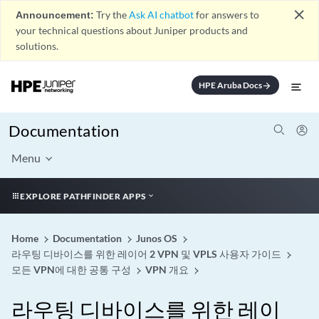
close
Announcement:
Try the
Ask AI chatbot
for answers to
your technical questions about Juniper products and
solutions.
HPE Aruba Docs
arrow_forward
Documentation
Menu
EXPLORE PATHFINDER APPS
Home
Documentation
Junos OS
라우팅 디바이스를 위한 레이어 2 VPN 및 VPLS 사용자 가이드
모든 VPN에 대한 공통 구성
VPN 개요
라우팅 디바이스를 위한 레이