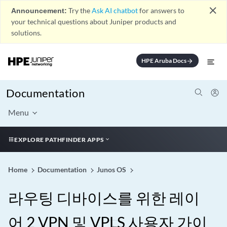
close
Announcement:
Try the
Ask AI chatbot
for answers to
your technical questions about Juniper products and
solutions.
HPE Aruba Docs
arrow_forward
Documentation
Menu
EXPLORE PATHFINDER APPS
Home
Documentation
Junos OS
라우팅 디바이스를 위한 레이
어 2 VPN 및 VPLS 사용자 가이