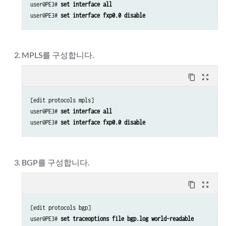
user@PE3# 
set interface all
user@PE3# 
set interface fxp0.0 disable
MPLS를 구성합니다.
content_copy
zoom_out_map
[edit protocols mpls]

user@PE3# 
set interface all
user@PE3# 
set interface fxp0.0 disable
BGP를 구성합니다.
content_copy
zoom_out_map
[edit protocols bgp]

user@PE3# 
set traceoptions file bgp.log world-readable