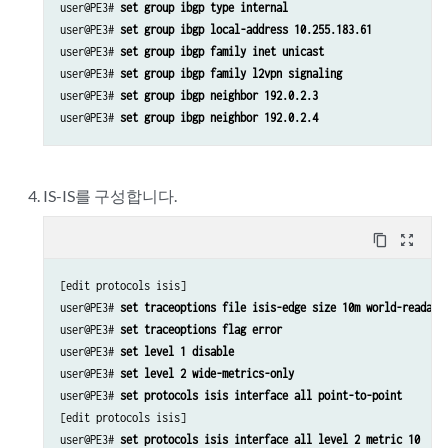
user@PE3# 
set group ibgp type internal
user@PE3# 
set group ibgp local-address 10.255.183.61
user@PE3# 
set group ibgp family inet unicast
user@PE3# 
set group ibgp family l2vpn signaling
user@PE3# 
set group ibgp neighbor 192.0.2.3
user@PE3# 
set group ibgp neighbor 192.0.2.4
IS-IS를 구성합니다.
content_copy
zoom_out_map
[edit protocols isis]

user@PE3# 
set traceoptions file isis-edge size 10m world-readabl
user@PE3# 
set traceoptions flag error
user@PE3# 
set level 1 disable
user@PE3# 
set level 2 wide-metrics-only
user@PE3# 
set protocols isis interface all point-to-point
[edit protocols isis]

user@PE3# 
set protocols isis interface all level 2 metric 10