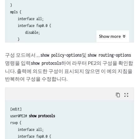
}

mpls {

    interface all;

    interface fxp0.0 {

        disable;

Show
more
    }

    egress-protection {

        context-identifier 198.51.100.3 {

구성 모드에서 , ,
및
show policy-options
show routing-options
            primary;

명령을 입력
하여 라우터 PE2의 구성을 확인합
show protocols
            advertise-mode stub-alias;

니다. 출력에 의도한 구성이 표시되지 않으면 이 예의 지침을
        }

반복하여 구성을 수정합니다.
        traceoptions {

            file ep size 100m;

            flag all;

content_copy
zoom_out_map
        }

    }

[edit]

}

user@PE2# 
show protocols
bgp {

rsvp {

    traceoptions {

    interface all;

        file bgp.log world-readable;

    interface fxp0.0 {
