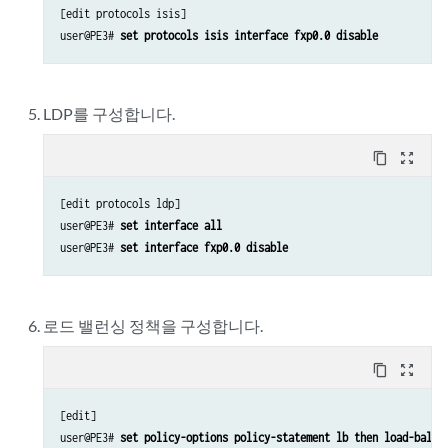
[edit protocols isis]

user@PE3# 
set protocols isis interface fxp0.0 disable
LDP를 구성합니다.
content_copy
zoom_out_map
[edit protocols ldp]

user@PE3# 
set interface all
user@PE3# 
set interface fxp0.0 disable
로드 밸런싱 정책을 구성합니다.
content_copy
zoom_out_map
[edit]

user@PE3# 
set policy-options policy-statement lb then load-balan