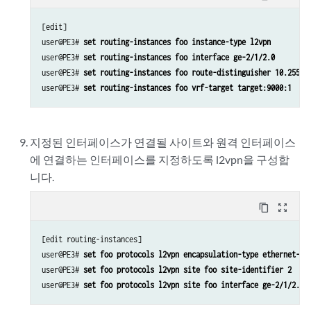
[edit]

user@PE3# 
set routing-instances foo instance-type l2vpn
user@PE3# 
set routing-instances foo interface ge-2/1/2.0
user@PE3# 
set routing-instances foo route-distinguisher 10.255.1
user@PE3# 
set routing-instances foo vrf-target target:9000:1
지정된 인터페이스가 연결될 사이트와 원격 인터페이스
에 연결하는 인터페이스를 지정하도록 l2vpn을 구성합
니다.
content_copy
zoom_out_map
[edit routing-instances]

user@PE3# 
set foo protocols l2vpn encapsulation-type ethernet-vl
user@PE3# 
set foo protocols l2vpn site foo site-identifier 2
user@PE3# 
set foo protocols l2vpn site foo interface ge-2/1/2.0 