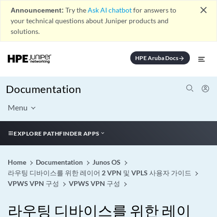
close
Announcement:
Try the
Ask AI chatbot
for answers to
your technical questions about Juniper products and
solutions.
HPE Aruba Docs
arrow_forward
Documentation
Menu
EXPLORE PATHFINDER APPS
Home
Documentation
Junos OS
라우팅 디바이스를 위한 레이어 2 VPN 및 VPLS 사용자 가이드
VPWS VPN 구성
VPWS VPN 구성
라우팅 디바이스를 위한 레이