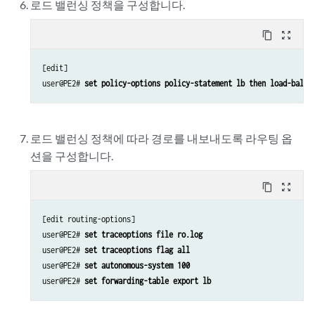
로드 밸런싱 정책을 구성합니다.
content_copy
zoom_out_map
[edit]

user@PE2# 
set policy-options policy-statement lb then load-balan
로드 밸런싱 정책에 따라 경로를 내보내도록 라우팅 옵
션을 구성합니다.
content_copy
zoom_out_map
[edit routing-options]

user@PE2# 
set traceoptions file ro.log
user@PE2# 
set traceoptions flag all
user@PE2# 
set autonomous-system 100 
user@PE2# 
set forwarding-table export lb