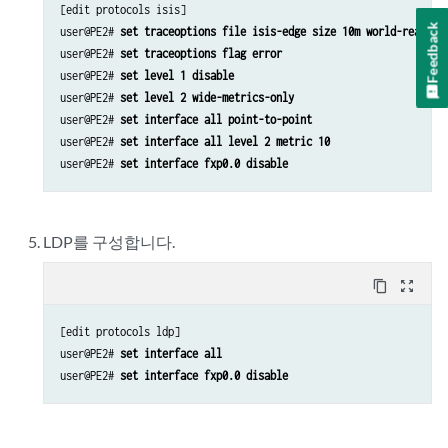
[edit protocols isis]

Feedback
user@PE2# 
set traceoptions file isis-edge size 10m world-readabl
user@PE2# 
set traceoptions flag error
user@PE2# 
set level 1 disable
user@PE2# 
set level 2 wide-metrics-only
user@PE2# 
set interface all point-to-point
user@PE2# 
set interface all level 2 metric 10
user@PE2# 
set interface fxp0.0 disable
LDP를 구성합니다.
content_copy
zoom_out_map
[edit protocols ldp]

user@PE2# 
set interface all
user@PE2# 
set interface fxp0.0 disable