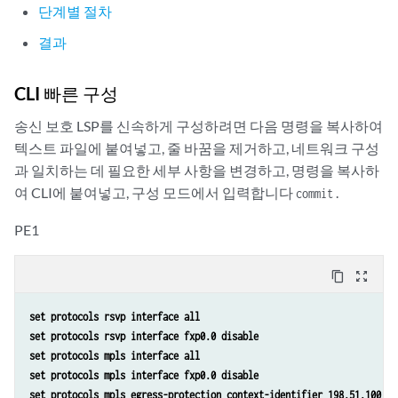
단계별 절차
결과
CLI 빠른 구성
송신 보호 LSP를 신속하게 구성하려면 다음 명령을 복사하여
텍스트 파일에 붙여넣고, 줄 바꿈을 제거하고, 네트워크 구성
과 일치하는 데 필요한 세부 사항을 변경하고, 명령을 복사하
여 CLI에 붙여넣고, 구성 모드에서 입력합니다
.
commit
PE1
content_copy
zoom_out_map
set protocols rsvp interface all
set protocols rsvp interface fxp0.0 disable
set protocols mpls interface all 
set protocols mpls interface fxp0.0 disable
set protocols mpls egress-protection context-identifier 198.51.100.3 