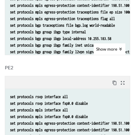
set protocols mpls egress-protection context-identifier 198.51.100.3 
set protocols mpls egress-protection traceoptions file ep size 100m 
set protocols mpls egress-protection traceoptions flag all 
set protocols bgp traceoptions file bgp.log world-readable
set protocols bgp group ibgp type internal
set protocols bgp group ibgp local-address 10.255.183.58
set protocols bgp group ibgp family inet unicast 
Show
more
set protocols bgp group ibgp family l2vpn signaling egress-protection
set protocols bgp group ibgp neighbor 192.0.2.3
set protocols bgp group ibgp neighbor 192.0.2.4
PE2
set protocols isis traceoptions file isis-edge size 10m world-readabl
set protocols isis traceoptions flag error
content_copy
zoom_out_map
set protocols isis level 1 disable
set protocols isis level 2 wide-metrics-only
set protocols rsvp interface all
set protocols isis interface all point-to-point
set protocols rsvp interface fxp0.0 disable
set protocols isis interface all level 2 metric 10
set protocols mpls interface all 
set protocols isis interface fxp0.0 disable
set protocols mpls interface fxp0.0 disable
set protocols ldp interface all 
set protocols mpls egress-protection context-identifier 198.51.100.3 
set protocols ldp interface fxp0.0 disable
set protocols mpls egress-protection context-identifier 198.51.100.3 
set policy-options policy-statement lb then load-balance per-packet