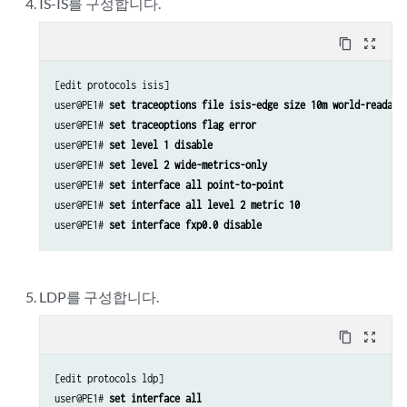
IS-IS를 구성합니다.
content_copy
zoom_out_map
[edit protocols isis]

user@PE1# 
set traceoptions file isis-edge size 10m world-readabl
user@PE1# 
set traceoptions flag error
user@PE1# 
set level 1 disable
user@PE1# 
set level 2 wide-metrics-only
user@PE1# 
set interface all point-to-point
user@PE1# 
set interface all level 2 metric 10
user@PE1# 
set interface fxp0.0 disable
LDP를 구성합니다.
content_copy
zoom_out_map
[edit protocols ldp]

user@PE1# 
set interface all