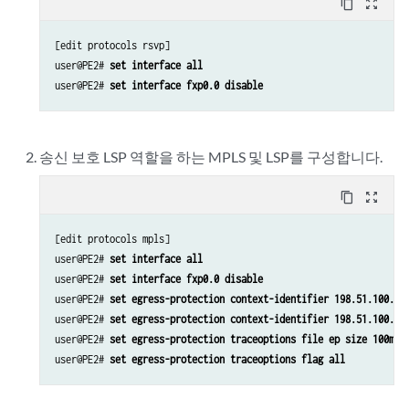
content_copy
zoom_out_map
[edit protocols rsvp]

user@PE2# 
set interface all
user@PE2# 
set interface fxp0.0 disable
송신 보호 LSP 역할을 하는 MPLS 및 LSP를 구성합니다.
content_copy
zoom_out_map
[edit protocols mpls]

user@PE2# 
set interface all
user@PE2# 
set interface fxp0.0 disable
user@PE2# 
set egress-protection context-identifier 198.51.100.3 
user@PE2# 
set egress-protection context-identifier 198.51.100.3 
user@PE2# 
set egress-protection traceoptions file ep size 100m
user@PE2# 
set egress-protection traceoptions flag all