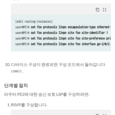
content_copy
zoom_out_map
[edit routing-instances]

user@PE1# 
set foo protocols l2vpn encapsulation-type ethernet-vl
user@PE1# 
set foo protocols l2vpn site foo site-identifier 1
user@PE1# 
set foo protocols l2vpn site foo site-preference prima
user@PE1# 
set foo protocols l2vpn site foo interface ge-2/0/2.0 
디바이스 구성이 완료되면 구성 모드에서 들어갑니다
.
commit
단계별 절차
라우터 PE2에 대한 송신 보호 LSP를 구성하려면:
RSVP를 구성합니다.