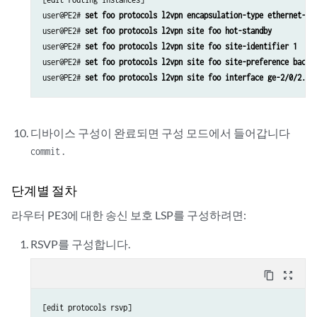
user@PE2# 
set foo protocols l2vpn encapsulation-type ethernet-vl
user@PE2# 
set foo protocols l2vpn site foo hot-standby
user@PE2# 
set foo protocols l2vpn site foo site-identifier 1
user@PE2# 
set foo protocols l2vpn site foo site-preference backu
user@PE2# 
set foo protocols l2vpn site foo interface ge-2/0/2.0 
디바이스 구성이 완료되면 구성 모드에서 들어갑니다
.
commit
단계별 절차
라우터 PE3에 대한 송신 보호 LSP를 구성하려면:
RSVP를 구성합니다.
content_copy
zoom_out_map
[edit protocols rsvp]
