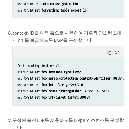
user@PE1# 
set autonomous-system 100 
user@PE1# 
set forwarding-table export lb
context-ID를 다음 홉으로 사용하여 라우팅 인스턴스에
서 nrli를 보급하도록 BGP를 구성합니다.
content_copy
zoom_out_map
[edit routing-instances]

user@PE1# 
set foo instance-type l2vpn
user@PE1# 
set foo egress-protection context-identifier 198.51.10
user@PE1# 
set foo interface ge-2/0/2.0
user@PE1# 
set foo route-distinguisher 10.255.183.58:1
user@PE1# 
set foo vrf-target target:9000:1
구성된 송신 LSP를 사용하도록 l2vpn 인스턴스를 구성합
니다.