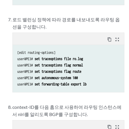
로드 밸런싱 정책에 따라 경로를 내보내도록 라우팅 옵
션을 구성합니다.
content_copy
zoom_out_map
[edit routing-options]

user@PE3# 
set traceoptions file ro.log
user@PE3# 
set traceoptions flag normal
user@PE3# 
set traceoptions flag route
user@PE3# 
set autonomous-system 100 
user@PE3# 
set forwarding-table export lb
context-ID를 다음 홉으로 사용하여 라우팅 인스턴스에
서 nlri를 알리도록 BGP를 구성합니다.
content_copy
zoom_out_map