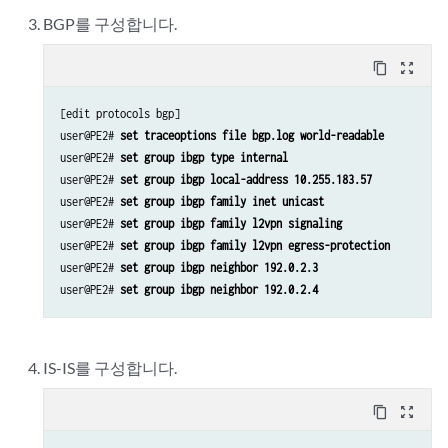
BGP를 구성합니다.
content_copy
zoom_out_map
[edit protocols bgp]

user@PE2# 
set traceoptions file bgp.log world-readable
user@PE2# 
set group ibgp type internal
user@PE2# 
set group ibgp local-address 10.255.183.57
user@PE2# 
set group ibgp family inet unicast
user@PE2# 
set group ibgp family l2vpn signaling
user@PE2# 
set group ibgp family l2vpn egress-protection
user@PE2# 
set group ibgp neighbor 192.0.2.3
user@PE2# 
set group ibgp neighbor 192.0.2.4
IS-IS를 구성합니다.
content_copy
zoom_out_map