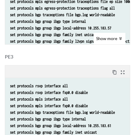
set protocols mpls egress-protection traceoptions file ep size 100m 
set routing-options traceoptions file ro.log
set protocols mpls egress-protection traceoptions flag all 
set routing-options traceoptions flag all
set protocols bgp traceoptions file bgp.log world-readable
set routing-options traceoptions flag route
set protocols bgp group ibgp type internal
set routing-options autonomous-system 100 
set protocols bgp group ibgp local-address 10.255.183.57
set routing-options forwarding-table export lb
set protocols bgp group ibgp family inet unicast 
set routing-instances foo instance-type l2vpn
Show
more
set protocols bgp group ibgp family l2vpn signaling egress-protection
set routing-instances foo egress-protection context-identifier 198.51
set protocols bgp group ibgp neighbor 192.0.2.3
set routing-instances foo interface ge-2/0/2.0
set protocols bgp group ibgp neighbor 192.0.2.4
PE3
set routing-instances foo route-distinguisher 10.255.183.58:1
set protocols isis traceoptions file isis-edge size 10m world-readabl
set routing-instances foo vrf-target target:9000:1
set protocols isis traceoptions flag error
set routing-instances foo protocols l2vpn encapsulation-type ethernet
content_copy
zoom_out_map
set protocols isis level 1 disable
set routing-instances foo protocols l2vpn site foo site-identifier 1
set protocols isis level 2 wide-metrics-only
set routing-instances foo protocols l2vpn site foo site-preference pr
set protocols rsvp interface all
set protocols isis interface all point-to-point
set routing-instances foo protocols l2vpn site foo interface ge-2/0/2
set protocols rsvp interface fxp0.0 disable
set protocols isis interface all level 2 metric 10
set protocols mpls interface all 
set protocols isis interface fxp0.0 disable
set protocols mpls interface fxp0.0 disable
set protocols ldp interface all 
set protocols bgp traceoptions file bgp.log world-readable
set protocols ldp interface fxp0.0 disable
set protocols bgp group ibgp type internal
set policy-options policy-statement lb then load-balance per-packet
set protocols bgp group ibgp local-address 10.255.183.61
set routing-options traceoptions file ro.log
set protocols bgp group ibgp family inet unicast 
set routing-options traceoptions flag normal