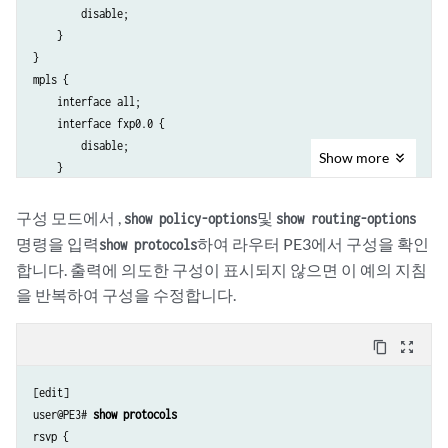
    }

        disable;

    group ibgp {

    }

        type internal;

}

        local-address 10.255.183.58;

mpls {

        family inet {

    interface all;

            unicast;

    interface fxp0.0 {

        }

        disable;

Show
more
        family l2vpn {

    }

            signaling {

                egress-protection;

    egress-protection {

구성 모드에서 ,
및
show policy-options
show routing-options
            }

        context-identifier 198.51.100.3 {

명령을 입력
하여 라우터 PE3에서 구성을 확인
show protocols
        }

            protector;

합니다. 출력에 의도한 구성이 표시되지 않으면 이 예의 지침
        neighbor 192.0.2.3;

            advertise-mode stub-alias;

을 반복하여 구성을 수정합니다.
        neighbor 192.0.2.4;

        }

    }

        traceoptions {

}

            file ep size 100m;

content_copy
zoom_out_map
isis {

            flag all;

    traceoptions {

        }

[edit]

        file isis-edge size 10m world-readable;

    }

user@PE3# 
show protocols
        flag error;

}

rsvp {
