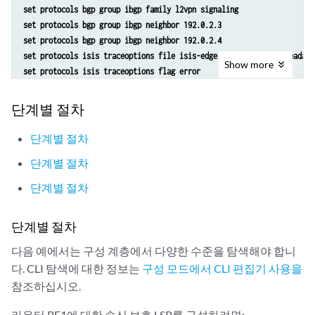
set protocols bgp group ibgp family l2vpn signaling 
set routing-options traceoptions flag route
set protocols bgp group ibgp neighbor 192.0.2.3
set routing-options autonomous-system 100 
set protocols bgp group ibgp neighbor 192.0.2.4
set routing-options forwarding-table export lb
set protocols isis traceoptions file isis-edge size 10m world-readabl
set routing-instances foo instance-type l2vpn
Show
more
set protocols isis traceoptions flag error
set routing-instances foo egress-protection protector
set protocols isis level 1 disable
set routing-instances foo interface ge-2/0/2.0
set protocols isis level 2 wide-metrics-only
단계별 절차
set routing-instances foo route-distinguisher 10.255.183.57:1
set protocols isis interface all point-to-point
set routing-instances foo vrf-target target:9000:1
set protocols isis interface all level 2 metric 10
단계별 절차
set routing-instances foo protocols l2vpn encapsulation-type ethernet
set protocols isis interface fxp0.0 disable
set routing-instances foo protocols l2vpn site foo hot-standby
단계별 절차
set protocols ldp interface all 
set routing-instances foo protocols l2vpn site foo site-identifier 1
set protocols ldp interface fxp0.0 disable
set routing-instances foo protocols l2vpn site foo site-preference ba
단계별 절차
set policy-options policy-statement lb then load-balance per-packet
set routing-instances foo protocols l2vpn site foo interface ge-2/0/2
set routing-options traceoptions file ro.log
단계별 절차
set routing-options traceoptions flag normal
set routing-options traceoptions flag route
다음 예에서는 구성 계층에서 다양한 수준을 탐색해야 합니
set routing-options autonomous-system 100 
다. CLI 탐색에 대한 정보는
구성 모드에서 CLI 편집기 사용을
set routing-options forwarding-table export lb
참조하십시오.
set routing-instances foo instance-type l2vpn
set routing-instances foo interface ge-2/1/2.0
라우터 PE1에 대한 송신 보호 LSP를 구성하려면: