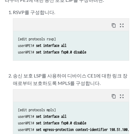
set routing-instances foo route-distinguisher 10.255.183.61:1
set routing-instances foo vrf-target target:9000:1
RSVP를 구성합니다.
set routing-instances foo protocols l2vpn encapsulation-type ethernet
set routing-instances foo protocols l2vpn site foo site-identifier 2
content_copy
zoom_out_map
set routing-instances foo protocols l2vpn site foo interface ge-2/1/2
[edit protocols rsvp]

user@PE1# 
set interface all
user@PE1# 
set interface fxp0.0 disable
송신 보호 LSP를 사용하여 디바이스 CE1에 대한 링크 장
애로부터 보호하도록 MPLS를 구성합니다.
content_copy
zoom_out_map
[edit protocols mpls]

user@PE1# 
set interface all
user@PE1# 
set interface fxp0.0 disable
user@PE1# 
set egress-protection context-identifier 198.51.100.3 