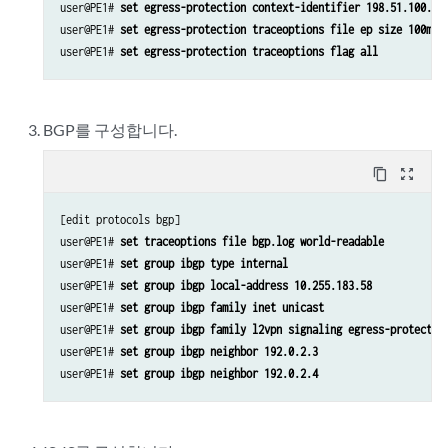
user@PE1# 
set egress-protection context-identifier 198.51.100.3 
user@PE1# 
set egress-protection traceoptions file ep size 100m
user@PE1# 
set egress-protection traceoptions flag all
BGP를 구성합니다.
content_copy
zoom_out_map
[edit protocols bgp]

user@PE1# 
set traceoptions file bgp.log world-readable
user@PE1# 
set group ibgp type internal
user@PE1# 
set group ibgp local-address 10.255.183.58
user@PE1# 
set group ibgp family inet unicast
user@PE1# 
set group ibgp family l2vpn signaling egress-protectio
user@PE1# 
set group ibgp neighbor 192.0.2.3
user@PE1# 
set group ibgp neighbor 192.0.2.4