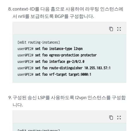
context-ID를 다음 홉으로 사용하여 라우팅 인스턴스에
서 nrli를 보급하도록 BGP를 구성합니다.
content_copy
zoom_out_map
[edit routing-instances]

user@PE2# 
set foo instance-type l2vpn
user@PE2# 
set foo egress-protection protector
user@PE2# 
set foo interface ge-2/0/2.0
user@PE2# 
set foo route-distinguisher 10.255.183.57:1
user@PE2# 
set foo vrf-target target:9000:1
구성된 송신 LSP를 사용하도록 l2vpn 인스턴스를 구성합
니다.
content_copy
zoom_out_map
[edit routing-instances]
