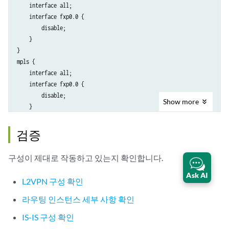
    }

bgp {

    interface all;

    level 1 disable;

    traceoptions {

    interface fxp0.0 {

    level 2 wide-metrics-only;

        file bgp.log world-readable;

        disable;

    interface all {

    }

    }

        point-to-point;

    group ibgp {

}

        level 2 metric 10;

        type internal;

mpls {

    }

        local-address 10.255.183.57;

    interface all;

    interface fxp0.0 {

        family inet {

    interface fxp0.0 {

        disable;

            unicast;

        disable;

Show
more
    }

        }

    }

}

        family l2vpn {

}

ldp {

            signaling {

bgp {

검증
    interface all;

                egress-protection;

    traceoptions {

    interface fxp0.0 {

            }

        file bgp.log world-readable;

구성이 제대로 작동하고 있는지 확인합니다.
        disable;

        }

    }

    }

        neighbor 192.0.2.3;

    group ibgp {

Ask AI
L2VPN 구성 확인
}

        neighbor 192.0.2.4;

        type internal;

    }

        local-address 10.255.183.61;

라우팅 인스턴스 세부 사항 확인
[edit]

}

        family inet {

user@PE1# 
show policy-options
IS-IS 구성 확인
isis {

            unicast;

policy-statement lb {

    traceoptions {
