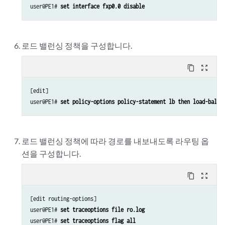
user@PE1# 
set interface fxp0.0 disable
로드 밸런싱 정책을 구성합니다.
content_copy
zoom_out_map
[edit]

user@PE1# 
set policy-options policy-statement lb then load-balan
로드 밸런싱 정책에 따라 경로를 내보내도록 라우팅 옵
션을 구성합니다.
content_copy
zoom_out_map
[edit routing-options]

user@PE1# 
set traceoptions file ro.log
user@PE1# 
set traceoptions flag all