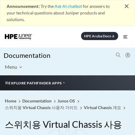
close
Announcement:
Try the
Ask AI chatbot
for answers to
your technical questions about Juniper products and
solutions.
HPE Aruba Docs
arrow_forward
Documentation
Menu
EXPLORE PATHFINDER APPS
Home
Documentation
Junos OS
스위치용 Virtual Chassis 사용자 가이드
Virtual Chassis 개요
스위치용 Virtual Chassis 사용