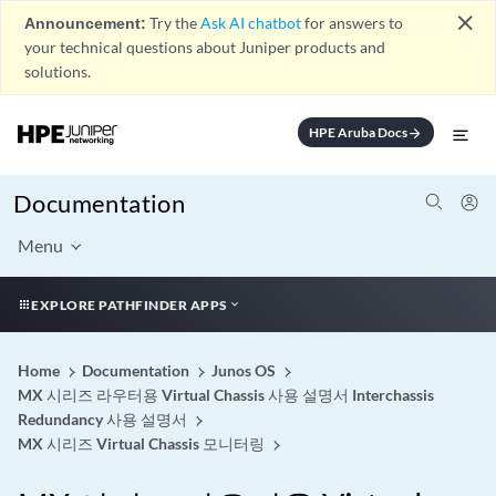
close
Announcement:
Try the
Ask AI chatbot
for answers to
your technical questions about Juniper products and
solutions.
HPE Aruba Docs
arrow_forward
Documentation
Menu
EXPLORE PATHFINDER APPS
Home
Documentation
Junos OS
MX 시리즈 라우터용 Virtual Chassis 사용 설명서 Interchassis
Redundancy 사용 설명서
MX 시리즈 Virtual Chassis 모니터링