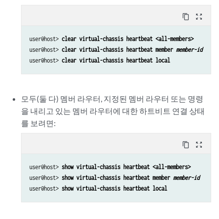
content_copy
zoom_out_map
user@host> 
clear virtual-chassis heartbeat <all-members>
user@host> 
clear virtual-chassis heartbeat member 
member-id
user@host> 
clear virtual-chassis heartbeat local
모두(둘 다) 멤버 라우터, 지정된 멤버 라우터 또는 명령
을 내리고 있는 멤버 라우터에 대한 하트비트 연결 상태
를 보려면:
content_copy
zoom_out_map
user@host> 
show virtual-chassis heartbeat <all-members>
user@host> 
show virtual-chassis heartbeat member 
member-id
user@host> 
show virtual-chassis heartbeat local