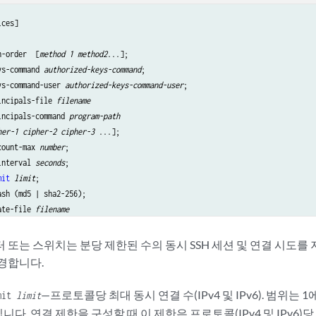
n-order  [
method 1 method2
...];

ys-command 
authorized-keys-command
;

ys-command-user 
authorized-keys-command-user
;

incipals-file 
filename
incipals-command 
program-path
her-1 cipher-2 cipher-3
 ...];

count-max
 number
;

interval
 seconds
;

mit
limit
;

sh (md5 | sha2-256);

ate-file 
filename
ithm
 (
algorithm | no-algorithm
);

[
algorithm1 algorithm2
...];

또는 스위치는 분당 제한된 수의 동시 SSH 세션 및 연결 시도를 
es 
log-key-changes
;

경합니다.
hm1 algorithm2
...];

ntication-packets 
number
;

—프로토콜당 최대 동시 연결 수(IPv4 및 IPv6). 범위는 
imit
limit
per-connection 
number
;

니다. 연결 제한을 구성할 때 이 제한은 프로토콜(IPv4 및 IPv6)당