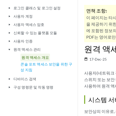
로그인 클래스 및 로그인 설정
play_arrow
면책 조항:
사용자 계정
play_arrow
이 페이지는 타
을 제공하기 위한
사용자 액세스 암호
play_arrow
에 포함된 정보의
신뢰할 수 있는 플랫폼 모듈
play_arrow
PDF는 영어로만
사용자 인증
play_arrow
원격 액
원격 액세스 관리
play_arrow
원격 액세스 개요
17-Dec-25
date_range
콘솔 포트 액세스 보안을 위한 구
성 지침
사용자(네트워크 관리자
디바이스 검색
스위치 또는 보안 디
play_arrow
사용하여 원격 액
구성 명령문 및 작동 명령
play_arrow
시스템 서
보안상의 이유로,