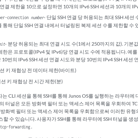
esponse;

 연결 제한을 10으로 설정하면 10개의 IPv6 SSH 세션과 10개의 I
thentication;

- 단일 SSH 연결 당 허용되는 최대 SSH 세
per-connection
number
;

 통해 단일 SSH 연결 내에서 터널링된 복제 세션 수를 제한할 수
ing;

ber
;

on [v2];

- 분당 허용되는 최대 연결 시도 수(1에서 250까지의 값). 기본
mit
mber
;

제한은 프로토콜(IPv4 및 IPv6)당 연결 시도 수에 적용됩니다. 예를
10번의 IPv6 SSH 세션 연결 시도와 분당 10번의 IPv4 SSH 세
t 
bytes
;

t 
minutes
;

세션 키 재협상 전 데이터 제한(바이트)
션 키 재협상 전 시간 제한(분)
low | deny | deny-password);

 CLI 세션을 통해 SSH를 통해 Junos OS를 실행하는 라우터에 
;

ca-key-file 
filename
의 터널은 모든 방화벽 필터 또는 액세스 제어 목록을 우회하여 TC
. 방화벽 필터 또는 액세스 제어 목록을 우회함으로써 이러한 유형
할 수 있습니다. 사용자가 SSH를 통해 라우터에 SSH 터널을 생
.
tcp-forwarding