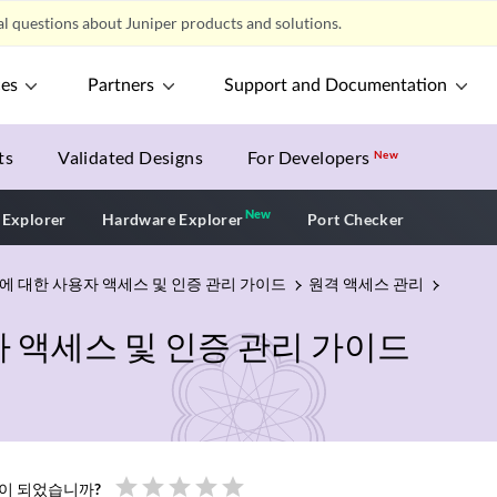
l questions about Juniper products and solutions.
ces
Partners
Support and Documentation
ts
Validated Designs
For Developers
New
New
New application
 Explorer
Hardware Explorer
Port Checker
lved에 대한 사용자 액세스 및 인증 관리 가이드
원격 액세스 관리
사용자 액세스 및 인증 관리 가이드
star
star
star
star
star
움이 되었습니까?