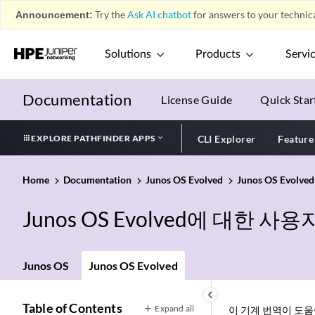
Announcement:
Try the
Ask AI chatbot
for answers to your technica
Solutions
Products
Servi
Documentation
License Guide
Quick Star
EXPLORE PATHFINDER APPS
CLI Explorer
Feature
Home
Documentation
Junos OS Evolved
Junos OS Evo
Junos OS Evolved에 대한 
Junos OS
Junos OS Evolved
keyboard_arrow_left
Table of Contents
Expand all
이 기계 번역이 도