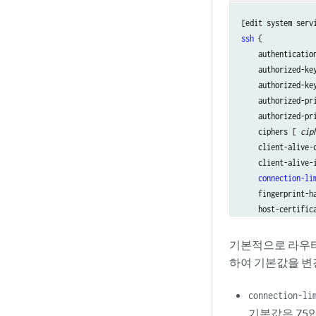
ssh
 {

    authenticatio
    authorized-ke
    authorized-ke
    authorized-pr
    authorized-pr
    ciphers [ 
cip
    client-alive-
    client-alive-
connection-li
    fingerprint-ha
    host-certific
hostkey-algor
key-exchange
 
기본적으로 라우터 
    log-key-chang
하여 기본값을 변
    macs [
algorit
    max-pre-authe
connection-l
    max-sessions-
기본값은 75입