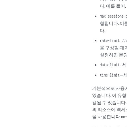
    no-challenge-r
다. 예를 들어,
    no-password-au
    no-passwords;

max-sessions-
    no-public-keys
함합니다. 이를
    no-tcp-forward
다.
    port 
port-num
    protocol-versi
rate-limit
li
rate-limit
nu
을 구성할 때 
    rekey {

설정하면 분당 
        data-limi
        time-limi
- 
data-limit
    }

—세
time-limit
    root-login (al
    sftp-server;

기본적으로 사용자는
    tcp-forwarding
    trusted-user-
있습니다. 이 유형
    }
용될 수 있습니다
의 리소스에 액세스
을 사용합니다
no-