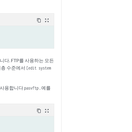
content_copy
zoom_out_map
습니다. FTP를 사용하는 모든
면 계층 수준에서
[edit system
 사용합니다
. 예를
pasvftp
content_copy
zoom_out_map