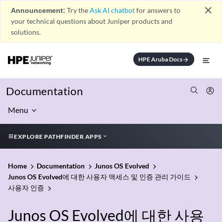
close
Announcement:
Try the
Ask AI chatbot
for answers to
your technical questions about Juniper products and
solutions.
HPE Aruba Docs
arrow_forward
Documentation
Menu
EXPLORE PATHFINDER APPS
Home
Documentation
Junos OS Evolved
Junos OS Evolved에 대한 사용자 액세스 및 인증 관리 가이드
사용자 인증
Junos OS Evolved에 대한 사용