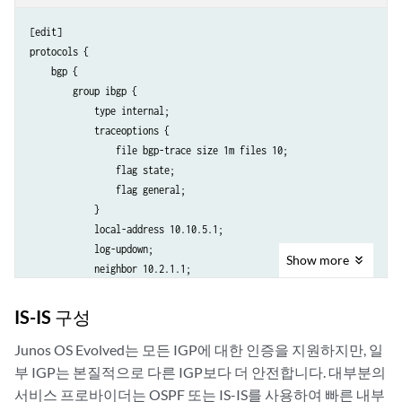
[edit]

protocols {

    bgp {

        group ibgp {

            type internal;

            traceoptions {

                file bgp-trace size 1m files 10;

                flag state;

                flag general;

            }

            local-address 10.10.5.1;

            log-updown;

Show
more
            neighbor 10.2.1.1;

            authentication-key "$9$aH1j8gqQ1gjyjgjhgjgiiiii";

        }

IS-IS 구성
        group ebgp {

            type external;

Junos OS Evolved
는 모든 IGP에 대한 인증을 지원하지만, 일
            traceoptions {

부 IGP는 본질적으로 다른 IGP보다 더 안전합니다. 대부분의
                file ebgp-trace size 10m files 10;

서비스 프로바이더는 OSPF 또는 IS-IS를 사용하여 빠른 내부