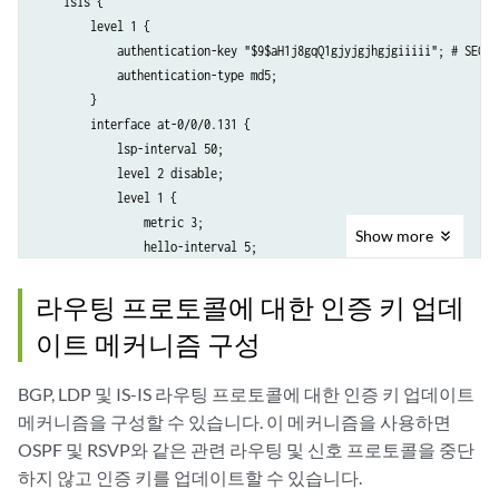
    isis {

        level 1 {

            authentication-key "$9$aH1j8gqQ1gjyjgjhgjgiiiii"; # SECRET
            authentication-type md5;

        }

        interface at-0/0/0.131 {

            lsp-interval 50;

            level 2 disable;

            level 1 {

                metric 3;

Show
more
                hello-interval 5;

                hold-time 60;

            }

라우팅 프로토콜에 대한 인증 키 업데
        }

이트 메커니즘 구성
        interface lo0.0 {

            passive;

BGP, LDP 및 IS-IS 라우팅 프로토콜에 대한 인증 키 업데이트
        }

        traceoptions {

메커니즘을 구성할 수 있습니다. 이 메커니즘을 사용하면
            file isis-trace size 10m files 10;

OSPF 및 RSVP와 같은 관련 라우팅 및 신호 프로토콜을 중단
            flag normal;

하지 않고 인증 키를 업데이트할 수 있습니다.
            flag error;
