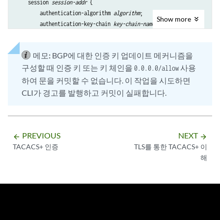
    session 
session-addr
 {

        authentication-algorithm 
algorithm
;

Show
more
        authentication-key-chain 
key-chain-name
;

    }

메모:
BGP에 대한 인증 키 업데이트 메커니즘을
구성할 때 인증 키 또는 키 체인을
사용
0.0.0.0/allow
하여 문을 커밋할 수 없습니다. 이 작업을 시도하면
CLI가 경고를 발행하고 커밋이 실패합니다.
PREVIOUS
NEXT
arrow_backward
arrow_forward
TACACS+ 인증
TLS를 통한 TACACS+ 이
해