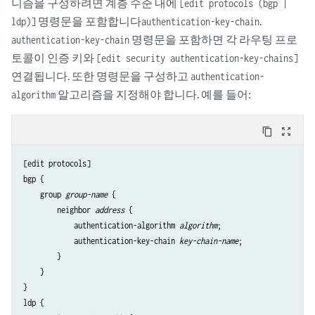
니즘을 구성하려면 계층 수준 내에
[edit protocols (bgp |
명령문을 포함합니다
.
ldp)]
authentication-key-chain
명령문을 포함하면 각 라우팅 프로
authentication-key-chain
토콜이 인증 키와
[edit security authentication-key-chains]
연결됩니다. 또한 명령문을 구성하고
authentication-
알고리즘을 지정해야 합니다. 예를 들어:
algorithm
content_copy
zoom_out_map
[edit protocols]

bgp {

    group 
group-name
 {

        neighbor 
address
 {

            authentication-algorithm 
algorithm
;

            authentication-key-chain 
key-chain-name
;

        }

    }

}

ldp {
