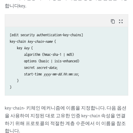
합니다
.
key
content_copy
zoom_out_map
[edit security authentication-key-chains]

key-chain 
key-chain-name
 {

    key 
key
 {

        algorithm (hmac-sha-1 | md5)

        options (basic | isis-enhanced) 

        secret 
secret-data
;

        start-time 
yyyy-mm-dd.hh:mm:ss
;

    }

- 키체인 메커니즘에 이름을 지정합니다. 다음 옵션
key-chain
을 사용하여 지정된 대로 고유한 인증
속성을 연결
key-chain
하기 위해 프로토콜의 적절한 계층 수준에서 이 이름을 참조
합니다.