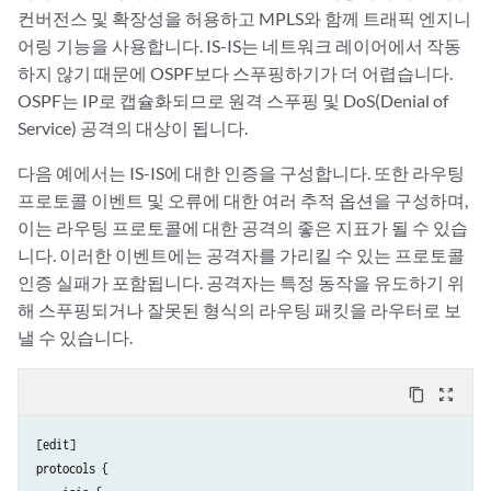
                flag state;

컨버전스 및 확장성을 허용하고 MPLS와 함께 트래픽 엔지니
                flag general;

어링 기능을 사용합니다. IS-IS는 네트워크 레이어에서 작동
            }

하지 않기 때문에 OSPF보다 스푸핑하기가 더 어렵습니다.
            local-address 10.10.5.1;

OSPF는 IP로 캡슐화되므로 원격 스푸핑 및 DoS(Denial of
            log-updown;

Service) 공격의 대상이 됩니다.
            peer-as 2;

            neighbor 10.2.1.2;

다음 예에서는 IS-IS에 대한 인증을 구성합니다. 또한 라우팅
            authentication-key "$9$aH1j8gqQ1gjyjgjhgjgiiiii";

프로토콜 이벤트 및 오류에 대한 여러 추적 옵션을 구성하며,
        }

    }

이는 라우팅 프로토콜에 대한 공격의 좋은 지표가 될 수 있습
니다. 이러한 이벤트에는 공격자를 가리킬 수 있는 프로토콜
인증 실패가 포함됩니다. 공격자는 특정 동작을 유도하기 위
해 스푸핑되거나 잘못된 형식의 라우팅 패킷을 라우터로 보
낼 수 있습니다.
content_copy
zoom_out_map
[edit]

protocols {
