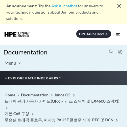
close
Announcement:
Try the
Ask AI chatbot
for answers to
your technical questions about Juniper products and
solutions.
HPE Aruba Docs
arrow_forward
Documentation
Menu
EXPLORE PATHFINDER APPS
Home
Documentation
Junos OS
트래픽 관리 사용자 가이드(QFX 시리즈 스위치 및 EX4600 스위치)
기본 CoS 구성
무손실 트래픽 플로우, 이더넷 PAUSE 플로우 제어, PFC 및 DCN