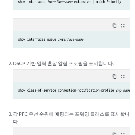
show interfaces 
interface-name
 extensive | match Priority
content_copy
zoom_out_map
show interfaces queue 
interface-name
DSCP 기반 입력 혼잡 알림 프로필을 표시합니다.
content_copy
zoom_out_map
show class-of-service congestion-notification-profile 
cnp name
각 PFC 우선 순위에 매핑되는 포워딩 클래스를 표시합니
다.
content_copy
zoom_out_map