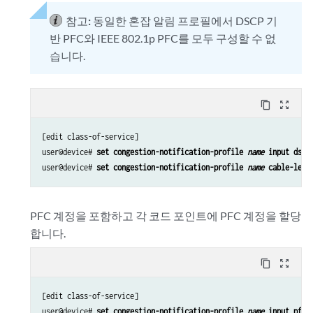
참고:
동일한 혼잡 알림 프로필에서 DSCP 기
반 PFC와 IEEE 802.1p PFC를 모두 구성할 수 없
습니다.
content_copy
zoom_out_map
[edit class-of-service]

user@device# 
set congestion-notification-profile 
name
 input dscp
user@device# 
set congestion-notification-profile 
name
 cable-leng
PFC 계정을 포함하고 각 코드 포인트에 PFC 계정을 할당
합니다.
content_copy
zoom_out_map
[edit class-of-service]

user@device# 
set congestion-notification-profile 
name
 input pfc-