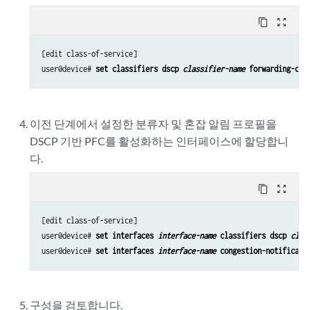
content_copy
zoom_out_map
[edit class-of-service]

user@device# 
set classifiers dscp 
classifier-name
 forwarding-cla
이전 단계에서 설정한 분류자 및 혼잡 알림 프로필을
DSCP 기반 PFC를 활성화하는 인터페이스에 할당합니
다.
content_copy
zoom_out_map
[edit class-of-service]

user@device# 
set interfaces 
interface-name
 classifiers dscp 
clas
user@device# 
set interfaces 
interface-name
 congestion-notificati
구성을 검토합니다.