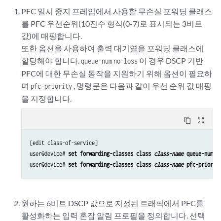
PFC 일시 중지 프레임에서 사용할 무손실 포워딩 클래스
를 PFC 우선순위(10진수 형식(0-7)로 표시되는 3비트
값)에 매핑합니다.
또한 옵션을 사용하여 출력 대기열을 포워딩 클래스에
할당해야 합니다.
이 경우 DSCP 기반
queue-num
no-loss
PFC에 대한 무손실 동작을 지원하기 위해 옵션이 필요하
며
, 명령문은 다음과 같이 우선 순위 값 매핑
pfc-priority
을 지정합니다.
content_copy
zoom_out_map
[edit class-of-service]

user@device# 
set forwarding-classes class 
class-name
 queue-num 
q
user@device# 
set forwarding-classes class 
class-name
 pfc-priorit
원하는 6비트 DSCP 값으로 지정된 트래픽에서 PFC를
활성화하는 입력 혼잡 알림 프로필을 정의합니다. 선택