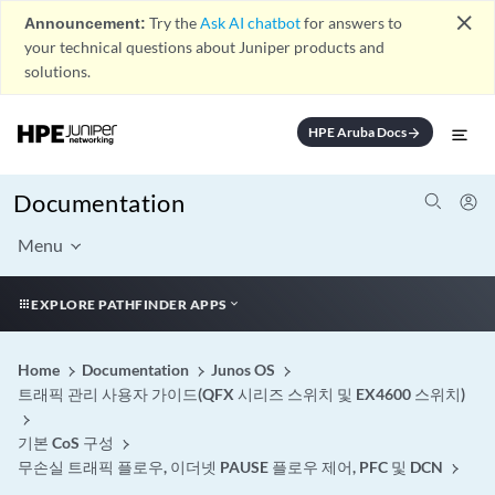
close
Announcement:
Try the
Ask AI chatbot
for answers to
your technical questions about Juniper products and
solutions.
HPE Aruba Docs
arrow_forward
Documentation
Menu
EXPLORE PATHFINDER APPS
Home
Documentation
Junos OS
트래픽 관리 사용자 가이드(QFX 시리즈 스위치 및 EX4600 스위치)
기본 CoS 구성
무손실 트래픽 플로우, 이더넷 PAUSE 플로우 제어, PFC 및 DCN