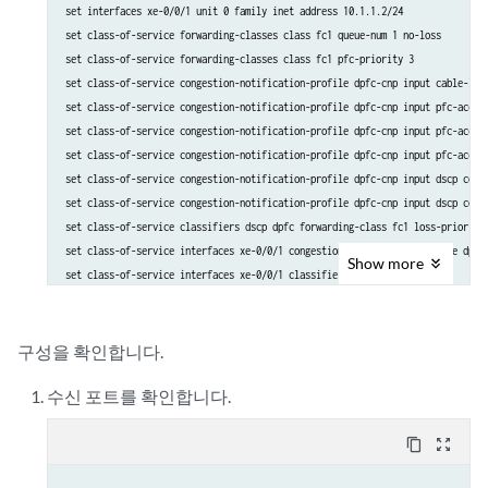
set interfaces xe-0/0/1 unit 0 family inet address 10.1.1.2/24

set class-of-service forwarding-classes class fc1 queue-num 1 no-loss

set class-of-service forwarding-classes class fc1 pfc-priority 3

set class-of-service congestion-notification-profile dpfc-cnp input cable-leng
set class-of-service congestion-notification-profile dpfc-cnp input pfc-accoun
set class-of-service congestion-notification-profile dpfc-cnp input pfc-accoun
set class-of-service congestion-notification-profile dpfc-cnp input pfc-accoun
set class-of-service congestion-notification-profile dpfc-cnp input dscp code-
set class-of-service congestion-notification-profile dpfc-cnp input dscp code-
set class-of-service classifiers dscp dpfc forwarding-class fc1 loss-priority 
set class-of-service interfaces xe-0/0/1 congestion-notification-profile dpfc-
Show
more
구성을 확인합니다.
수신 포트를 확인합니다.
content_copy
zoom_out_map