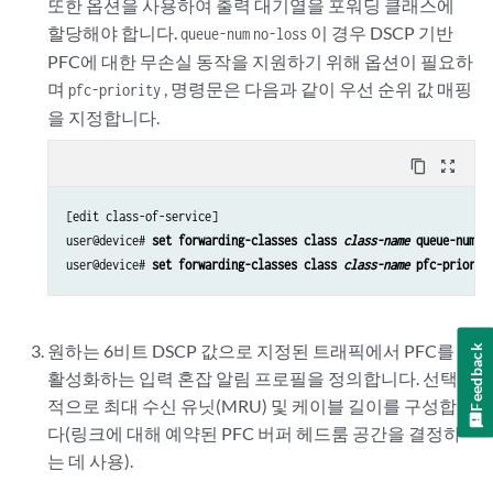
또한 옵션을 사용하여 출력 대기열을 포워딩 클래스에
할당해야 합니다.
이 경우 DSCP 기반
queue-num
no-loss
PFC에 대한 무손실 동작을 지원하기 위해 옵션이 필요하
며
, 명령문은 다음과 같이 우선 순위 값 매핑
pfc-priority
을 지정합니다.
content_copy
zoom_out_map
[edit class-of-service]

user@device# 
set forwarding-classes class 
class-name
 queue-num 
q
user@device# 
set forwarding-classes class 
class-name
 pfc-priorit
원하는 6비트 DSCP 값으로 지정된 트래픽에서 PFC를
Feedback
활성화하는 입력 혼잡 알림 프로필을 정의합니다. 선택
적으로 최대 수신 유닛(MRU) 및 케이블 길이를 구성합니
다(링크에 대해 예약된 PFC 버퍼 헤드룸 공간을 결정하
는 데 사용).