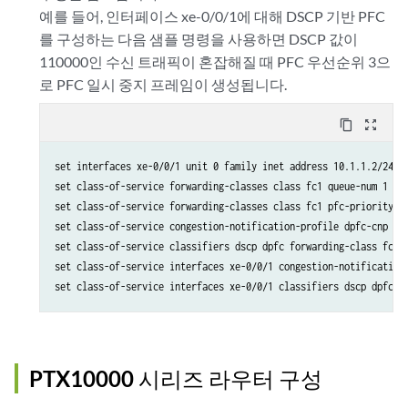
예를 들어, 인터페이스 xe-0/0/1에 대해 DSCP 기반 PFC
를 구성하는 다음 샘플 명령을 사용하면 DSCP 값이
110000인 수신 트래픽이 혼잡해질 때 PFC 우선순위 3으
로 PFC 일시 중지 프레임이 생성됩니다.
content_copy
zoom_out_map
set interfaces xe-0/0/1 unit 0 family inet address 10.1.1.2/24

set class-of-service forwarding-classes class fc1 queue-num 1 no-
set class-of-service forwarding-classes class fc1 pfc-priority 3

set class-of-service congestion-notification-profile dpfc-cnp inp
set class-of-service classifiers dscp dpfc forwarding-class fc1 l
set class-of-service interfaces xe-0/0/1 congestion-notification-
PTX10000 시리즈 라우터 구성