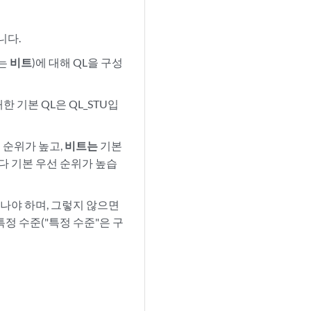
니다.
는
비트
)에 대해 QL을 구성
한 기본 QL은 QL_STU입
 순위가 높고,
비트는
기본
보다 기본 우선 순위가 높습
어나야 하며, 그렇지 않으면
특정 수준("특정 수준"은 구