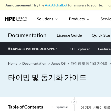
Announcement:
Try the
Ask AI chatbot
for answers to your technica
Solutions
Products
Servi
Documentation
License Guide
Quick Star
EXPLORE PATHFINDER APPS
CLI Explorer
Feature
Home
Documentation
Junos OS
타이밍 및 동기화 가이드
타이밍 및 동기화 가이드
keyboard_arrow_left
Table of Contents
Expand all
이 기계 번역이 도