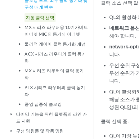
클로킹 모드, 외부 클럭 동기화 및
클럭 소스 선택 
구성 매개 변수
QL의 활성화
자동 클럭 선택
MX 시리즈 라우터용 10기가비트
네트워크 옵션
play_arrow
이더넷 MIC의 동기식 이더넷
해야 합니다.
물리적 레이어 클럭 동기화 개념
play_arrow
network-opti
ACX 시리즈 라우터의 클럭 동기
니다.
play_arrow
화
우선 순위 구
MX 시리즈 라우터의 클럭 동기
play_arrow
우선 순위가 가
화
니다.
PTX 시리즈 라우터의 클럭 동기
play_arrow
QL이 활성화
화
해당 소스가 클
중앙 집중식 클로킹
play_arrow
성된 QL임)
타이밍 기능을 위한 플랫폼의 라인 카
play_arrow
드 지원
클럭 선택 중:
구성 명령문 및 작동 명령
play_arrow
QL이 가장 