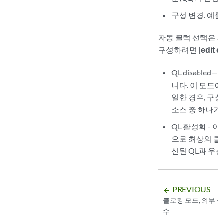
구성 변경. 예
자동 클럭 선택은 
구성하려면 [
edit
QL disable
니다. 이 모드
일한 경우, 
소스 중 하나
QL 활성화 -
으로 최상의 
신된 QL과 
PREVIOUS
arrow_backward
클로킹 모드, 외부
수