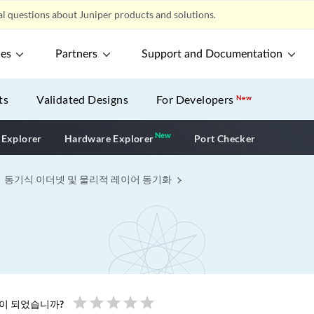
l questions about Juniper products and solutions.
ces
Partners
Support and Documentation
ts
Validated Designs
For Developers
New
New
New application
 Explorer
Hardware Explorer
Port Checker
동기식 이더넷 및 물리적 레이어 동기화
star
star
star
star
star
움이 되었습니까?