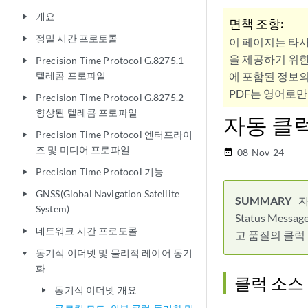
개요
play_arrow
면책 조항:
정밀 시간 프로토콜
play_arrow
이 페이지는 타
을 제공하기 위한
Precision Time Protocol G.8275.1
play_arrow
텔레콤 프로파일
에 포함된 정보의
PDF는 영어로만
Precision Time Protocol G.8275.2
play_arrow
향상된 텔레콤 프로파일
자동 클
Precision Time Protocol 엔터프라이
play_arrow
즈 및 미디어 프로파일
08-Nov-24
date_range
Precision Time Protocol 기능
play_arrow
GNSS(Global Navigation Satellite
play_arrow
자
System)
Status Me
네트워크 시간 프로토콜
play_arrow
고 품질의 클럭
동기식 이더넷 및 물리적 레이어 동기
play_arrow
화
클럭 소스
동기식 이더넷 개요
play_arrow