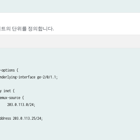
트의 단위를 정의합니다.
-options {

nderlying-interface ge-2/0/1.1;

y inet {

emux-source {

    203.0.113.0/24;

ddress 203.0.113.25/24;
