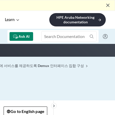
close
HPE Aruba Networking
Learn
arrow_forward
documentation
Ask AI
에 서비스를 제공하도록 Demux 인터페이스 집합 구성
keyboard_arrow_right
Go to English page