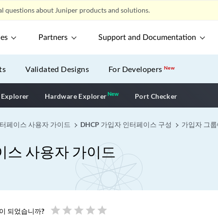
l questions about Juniper products and solutions.
ces
Partners
Support and Documentation
ts
Validated Designs
For Developers
New
New
New application
 Explorer
Hardware Explorer
Port Checker
 인터페이스 사용자 가이드
DHCP 가입자 인터페이스 구성
가입자 그룹
페이스 사용자 가이드
star
star
star
star
star
움이 되었습니까?