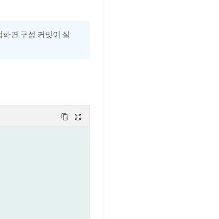
구성하면 구성 커밋이 실
content_copy
zoom_out_map