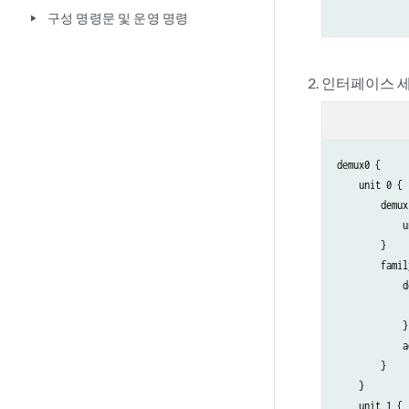
구성 명령문 및 운영 명령
play_arrow
인터페이스 세
demux0 {

    unit 0 {

        demux
            u
        }

        famil
            d
             
            }

            a
        }

    }

    unit 1 {
