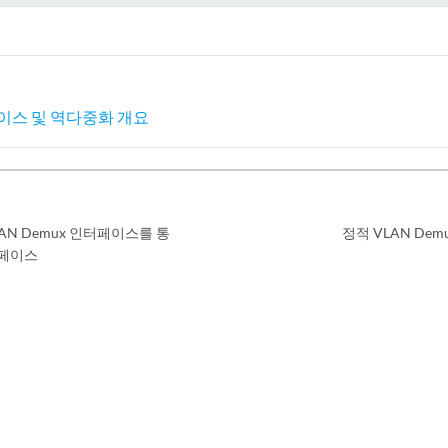
-options {

nderlying-interface ge-2/0/1.1;

y inet {

emux-source {

이스 및 역다중화 개요
   203.0.133.110/24;

ddress 203.0.113.12/24;

AN Demux 인터페이스를 통
정적 VLAN De
인터페이스