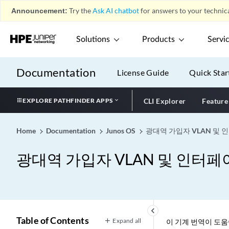
Announcement:
Try the
Ask AI chatbot
for answers to your technica
Solutions
Products
Servi
Documentation
License Guide
Quick Star
EXPLORE PATHFINDER APPS
CLI Explorer
Feature
Home
Documentation
Junos OS
광대역 가입자 VLAN 및
광대역 가입자 VLAN 및 인터
keyboard_arrow_left
Table of Contents
Expand all
이 기계 번역이 도