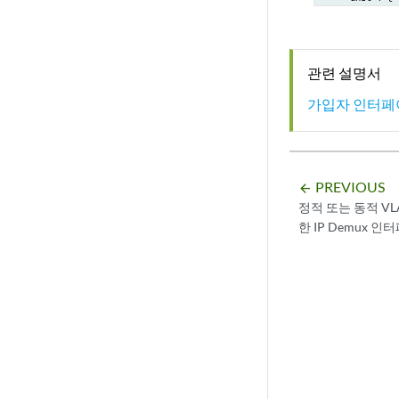
        demux
            u
        }

관련 설명서
        famil
            d
가입자 인터페
             
            }

            a
        }

PREVIOUS
arrow_backward
    }

정적 또는 동적 VL
한 IP Demux 