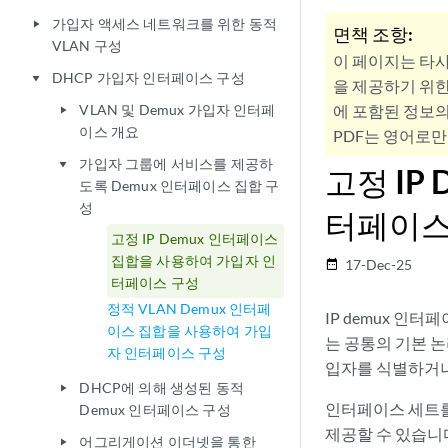
가입자 액세스 네트워크를 위한 동적
play_arrow
면책 조항:
VLAN 구성
이 페이지는 타
DHCP 가입자 인터페이스 구성
play_arrow
을 제공하기 위한
VLAN 및 Demux 가입자 인터페
에 포함된 정보의
play_arrow
이스 개요
PDF는 영어로만
가입자 그룹에 서비스를 제공하
play_arrow
고정 IP
도록 Demux 인터페이스 집합 구
성
터페이스
고정 IP Demux 인터페이스
집합을 사용하여 가입자 인
17-Dec-25
date_range
터페이스 구성
정적 VLAN Demux 인터페
IP demux 인
이스 집합을 사용하여 가입
는 공통의 기본 
자 인터페이스 구성
입자를 식별하거나
DHCP에 의해 생성된 동적
play_arrow
인터페이스 세트를
Demux 인터페이스 구성
제공할 수 있습니
어그리게이션 이더넷을 통한
play_arrow