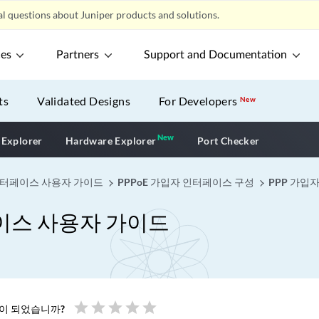
l questions about Juniper products and solutions.
ces
Partners
Support and Documentation
ts
Validated Designs
For Developers
New
New
New application
 Explorer
Hardware Explorer
Port Checker
 인터페이스 사용자 가이드
PPPoE 가입자 인터페이스 구성
PPP 가입자
페이스 사용자 가이드
star
star
star
star
star
움이 되었습니까?