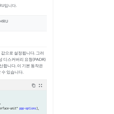
RU입니다.
MRU
TU 값으로 설정됩니다. 그러
 활성 디스커버리 요청(PADR)
계산합니다. 이 기본 동작은
 수 있습니다.
content_copy
zoom_out_map


erface-unit” 
ppp-options
],
