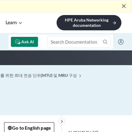
close
HPE Aruba Networking
Learn
arrow_forward
documentation
Ask AI
를 위한 최대 전송 단위(MTU) 및 MRU 구성
keyboard_arrow_right
Go to English page