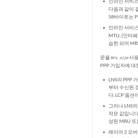
인라인 서비스(
다음과 같이 결
58바이트는 P
인라인 서비스(
MTU, (인터
습한 피어 MR
문을
사용
mru
size
PPP 가입자에 대
LNS의 PPP 
부터 수신된 경
다. LCP 옵
그러나 LNS의
작은 값입니다.
성된 MRU 또
레이어 2 오버