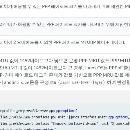
피어가 허용할 수 있는 PPP 페이로드 크기를 나타내기 위해 제안한 M
라우터가 허용할 수 있는 PPP 페이로드 크기를 나타내기 위해 제안한 
레이어 2 오버헤드를 제외한 PPP 페이로드 MTU(IP 헤더 + 데이터).
MTU 값이 1492바이트보다 낮으면 운영 PPP MRU 값도 PPP M
 단위(MTU) 값이 1492바이트보다 큰 경우, Junos OS는 PPPoE
P-최대 페이로드 태그의 존재와 값을 기반으로 PPP MRU 값을 
 and
문을 구성
하여 변경할
mru
size
mtu (
size
| use-lower-layer)
p-profile 
group-profile-name
 ppp 
ppp-options
]

files 
profile-name
 interfaces pp0 unit “$junos-interface-unit” 
ppp-options
],
files 
profile-name
 interfaces "$junos-interface-ifd-name"  unit “$junos-int
pp0 unit 
unit-number
ppp-options
]
