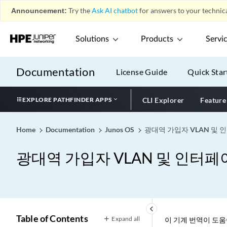
Announcement:
Try the
Ask AI chatbot
for answers to your technica
Solutions
Products
Servi
Documentation
License Guide
Quick Star
EXPLORE PATHFINDER APPS
CLI Explorer
Feature
Home
Documentation
Junos OS
광대역 가입자 VLAN 및
광대역 가입자 VLAN 및 인터
keyboard_arrow_left
Table of Contents
Expand all
이 기계 번역이 도