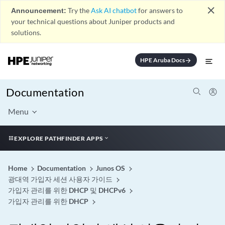
close
Announcement:
Try the
Ask AI chatbot
for answers to
your technical questions about Juniper products and
solutions.
HPE Aruba Docs
arrow_forward
Documentation
Menu
EXPLORE PATHFINDER APPS
Home
Documentation
Junos OS
광대역 가입자 세션 사용자 가이드
가입자 관리를 위한 DHCP 및 DHCPv6
가입자 관리를 위한 DHCP