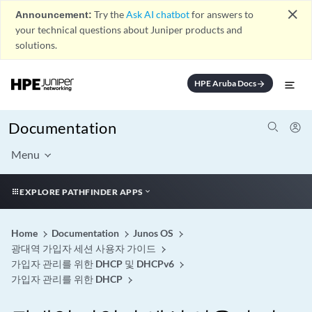
close
Announcement:
Try the
Ask AI chatbot
for answers to
your technical questions about Juniper products and
solutions.
HPE Aruba Docs
arrow_forward
Documentation
Menu
EXPLORE PATHFINDER APPS
Home
Documentation
Junos OS
광대역 가입자 세션 사용자 가이드
가입자 관리를 위한 DHCP 및 DHCPv6
가입자 관리를 위한 DHCP