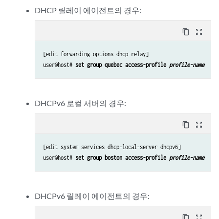
DHCP 릴레이 에이전트의 경우:
content_copy
zoom_out_map
[edit forwarding-options dhcp-relay]

user@host# 
set group quebec access-profile 
profile-name
DHCPv6 로컬 서버의 경우:
content_copy
zoom_out_map
[edit system services dhcp-local-server dhcpv6]

user@host# 
set group boston access-profile 
profile-name
DHCPv6 릴레이 에이전트의 경우:
content_copy
zoom_out_map