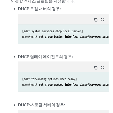
연결할 액세스 프로필을 지정합니다.
DHCP 로컬 서버의 경우:
content_copy
zoom_out_map
[edit system services dhcp-local-server]

user@host# 
set group boston interface 
interface-name
 access-
DHCP 릴레이 에이전트의 경우:
content_copy
zoom_out_map
[edit forwarding-options dhcp-relay]

user@host# 
set group quebec interface 
interface-name
 access-
DHCPv6 로컬 서버의 경우: