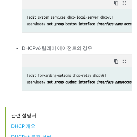
content_copy
zoom_out_map
[edit system services dhcp-local-server dhcpv6]

user@host# 
set group boston interface 
interface-name
 access-
DHCPv6 릴레이 에이전트의 경우:
content_copy
zoom_out_map
[edit forwarding-options dhcp-relay dhcpv6]

user@host# 
set group quebec interface 
interface-name
access-p
관련 설명서
DHCP 개요
DHCPv6 로컬 서버