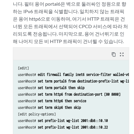
니다. 필터 용어 portal6은 벽으로 둘러싸인 정원으로 향
하는 IPv6 트래픽을 식별합니다. 일치하지 않는 트래픽
은 용어 http6으로 이동하며, 여기서 HTTP 트래픽은 건
너뛴 모든 트래픽에서 선택되어 CPCD 서비스에 따라 처
리되도록 전송됩니다. 마지막으로, 용어 건너뛰기로 인
해 나머지 모든 비 HTTP 트래픽이 건너뛸 수 있습니다.
content_copy
zoom_out_map
[edit]

user@host# 
edit firewall family inet6 service-filter walled-v6-l
user@host# 
set term portal6 from destination-prefix-list wg-list
user@host# 
set term portal6 then skip
user@host# 
set term http6 from destination-port [80 8080]
user@host# 
set term http6 then service
user@host# 
set term skip6 then skip
[edit policy-options]

user@host# 
set prefix-list wg-list 2001:db8::10.10
user@host# 
set prefix-list wg-list 2001:db8::10.22