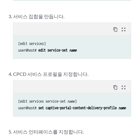
서비스 집합을 만듭니다.
content_copy
zoom_out_map
[edit services]

user@host# 
edit service-set 
name
CPCD 서비스 프로필을 지정합니다.
content_copy
zoom_out_map
[edit services service-set 
name
]

user@host# 
set captive-portal-content-delivery-profile 
name
서비스 인터페이스를 지정합니다.