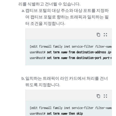
리를 식별하고 건너뛸 수 있습니다.
캡티브 포털의 대상 주소와 대상 포트를 지정하
여 캡티브 포털로 향하는 트래픽과 일치하는 필
터 조건을 지정합니다.
content_copy
zoom_out_map
[edit firewall family inet service-filter 
filter-name
]

user@host# 
set term 
name
 from destination-address 
ip-ad
user@host# 
set term 
name
 from destination-port 
port-num
일치하는 트래픽이 라인 카드에서 처리를 건너
뛰도록 지정합니다.
content_copy
zoom_out_map
[edit firewall family inet service-filter 
filter-name
]

user@host# 
set term 
name
 then skip