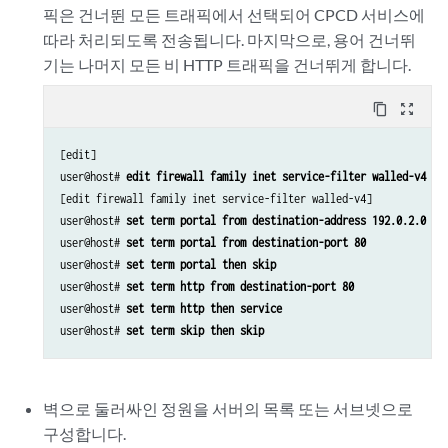
픽은 건너뛴 모든 트래픽에서 선택되어 CPCD 서비스에
따라 처리되도록 전송됩니다. 마지막으로, 용어 건너뛰
기는 나머지 모든 비 HTTP 트래픽을 건너뛰게 합니다.
content_copy
zoom_out_map
[edit]

user@host# 
edit firewall family inet service-filter walled-v4
[edit firewall family inet service-filter walled-v4]

user@host# 
set term portal from destination-address 192.0.2.0
user@host# 
set term portal from destination-port 80
user@host# 
set term portal then skip
user@host# 
set term http from destination-port 80
user@host# 
set term http then service
user@host# 
set term skip then skip
벽으로 둘러싸인 정원을 서버의 목록 또는 서브넷으로
구성합니다.