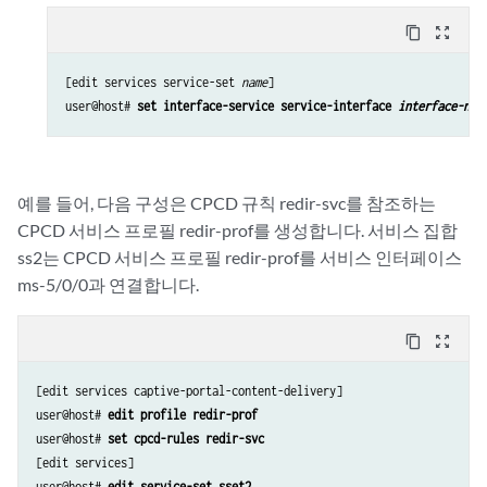
content_copy
zoom_out_map
[edit services service-set 
name
]

user@host# 
set interface-service service-interface 
interface-nam
예를 들어, 다음 구성은 CPCD 규칙 redir-svc를 참조하는
CPCD 서비스 프로필 redir-prof를 생성합니다. 서비스 집합
ss2는 CPCD 서비스 프로필 redir-prof를 서비스 인터페이스
ms-5/0/0과 연결합니다.
content_copy
zoom_out_map
[edit services captive-portal-content-delivery]

user@host# 
edit profile redir-prof
user@host# 
set cpcd-rules redir-svc
[edit services]

user@host# 
edit service-set sset2