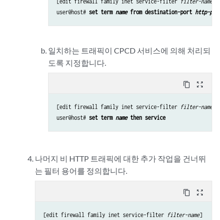
[edit firewall family inet service-filter 
filter-name
]

user@host# 
set term 
name
 from destination-port 
http-por
일치하는 트래픽이 CPCD 서비스에 의해 처리되
도록 지정합니다.
content_copy
zoom_out_map
[edit firewall family inet service-filter 
filter-name
]

user@host# 
set term 
name
 then service
나머지 비 HTTP 트래픽에 대한 추가 작업을 건너뛰
는 필터 용어를 정의합니다.
content_copy
zoom_out_map
[edit firewall family inet service-filter 
filter-name
]
