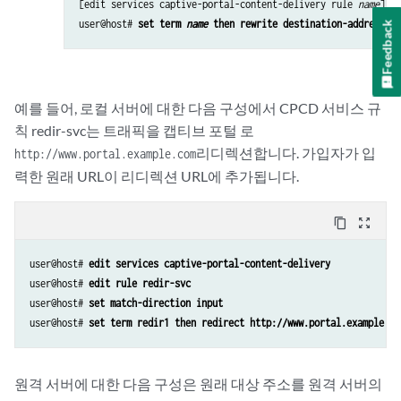
[edit services captive-portal-content-delivery rule 
name
]

user@host# 
set term 
name
 then rewrite destination-address 
re
Feedback
예를 들어, 로컬 서버에 대한 다음 구성에서 CPCD 서비스 규
칙 redir-svc는 트래픽을 캡티브 포털 로
리디렉션합니다. 가입자가 입
http://www.portal.example.com
력한 원래 URL이 리디렉션 URL에 추가됩니다.
content_copy
zoom_out_map
user@host# 
edit services captive-portal-content-delivery
user@host# 
edit rule redir-svc
user@host# 
set match-direction input
user@host# 
set term redir1 then redirect http://www.portal.example.co
원격 서버에 대한 다음 구성은 원래 대상 주소를 원격 서버의