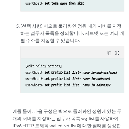
user@host# 
set term 
name
 then skip
(선택 사항) 벽으로 둘러싸인 정원 내의 서버를 지정
하는 접두사 목록을 정의합니다. 서브넷 또는 여러 개
별 주소를 지정할 수 있습니다.
content_copy
zoom_out_map
[edit policy-options]

user@host# 
set prefix-list 
list- name
ip-address
/
mask
user@host# 
set prefix-list 
list- name
ip-address1
user@host# 
set prefix-list 
list- name
ip-address2
예를 들어, 다음 구성은 벽으로 둘러싸인 정원에 있는 두
개의 서버를 지정하는 접두사 목록 wg-list를 사용하여
IPv6 HTTP 트래픽 walled-v6-list에 대한 필터를 생성합