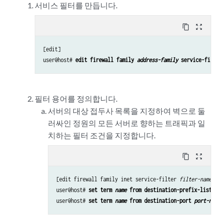
서비스 필터를 만듭니다.
content_copy
zoom_out_map
[edit]

user@host# 
edit firewall family 
address-family
 service-filte
필터 용어를 정의합니다.
서버의 대상 접두사 목록을 지정하여 벽으로 둘
러싸인 정원의 모든 서버로 향하는 트래픽과 일
치하는 필터 조건을 지정합니다.
content_copy
zoom_out_map
[edit firewall family inet service-filter 
filter-name
]

user@host# 
set term 
name
 from destination-prefix-list 
l
user@host# 
set term 
name
 from destination-port 
port-num