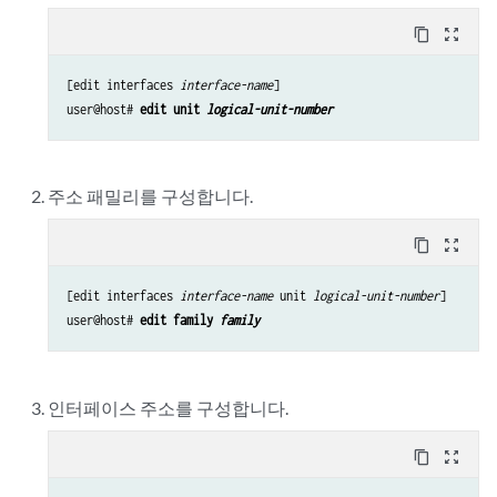
content_copy
zoom_out_map
[edit interfaces 
interface-name
]

user@host# 
edit unit 
logical-unit-number
주소 패밀리를 구성합니다.
content_copy
zoom_out_map
[edit interfaces 
interface-name
 unit 
logical-unit-number
]

user@host# 
edit family 
family
인터페이스 주소를 구성합니다.
content_copy
zoom_out_map