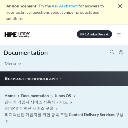
close
Announcement:
Try the
Ask AI chatbot
for answers to
your technical questions about Juniper products and
solutions.
HPE Aruba Docs
arrow_forward
Documentation
Menu
EXPLORE PATHFINDER APPS
Home
Documentation
Junos OS
광대역 가입자 서비스 사용자 가이드
HTTP 리디렉션 서비스 구성
리디렉션된 가입자를 위한 종속 포털 Content Delivery Services 구성