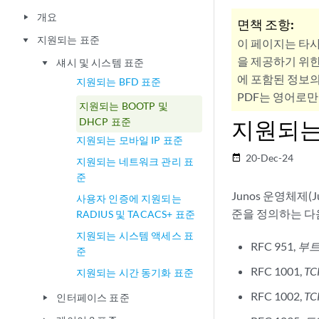
개요
play_arrow
면책 조항:
지원되는 표준
play_arrow
이 페이지는 타
을 제공하기 위한
섀시 및 시스템 표준
play_arrow
에 포함된 정보의
지원되는 BFD 표준
PDF는 영어로만
지원되는 BOOTP 및
DHCP 표준
지원되는 
지원되는 모바일 IP 표준
20-Dec-24
date_range
지원되는 네트워크 관리 표
준
Junos 운영체제(
사용자 인증에 지원되는
준을 정의하는 다
RADIUS 및 TACACS+ 표준
지원되는 시스템 액세스 표
RFC 951,
부트
준
RFC 1001,
T
지원되는 시간 동기화 표준
RFC 1002,
T
인터페이스 표준
play_arrow