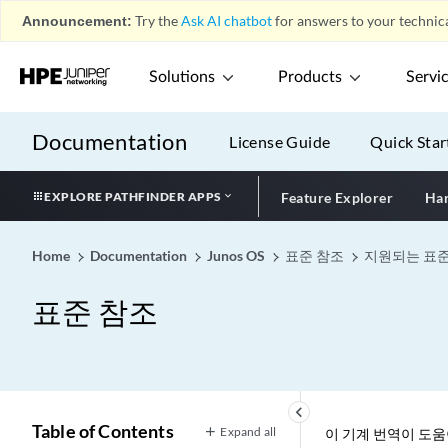
Announcement:
Try the
Ask AI chatbot
for answers to your technica
Solutions
Products
Servi
Documentation
License Guide
Quick Star
EXPLORE PATHFINDER APPS
Feature Explorer
Har
Home
Documentation
Junos OS
표준 참조
지원되는 표
표준 참조
keyboard_arrow_left
Table of Contents
Expand all
이 기계 번역이 도