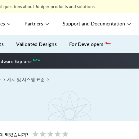
l questions about Juniper products and solutions.
ces
Partners
Support and Documentation
ts
Validated Designs
For Developers
New
New
New application
dware Explorer
준
섀시 및 시스템 표준
star
star
star
star
star
움이 되었습니까?