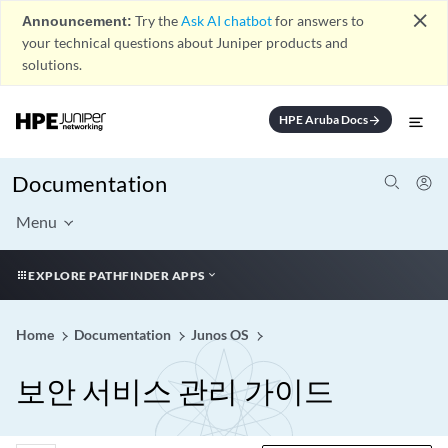
close
Announcement:
Try the
Ask AI chatbot
for answers to
your technical questions about Juniper products and
solutions.
HPE Aruba Docs
arrow_forward
Documentation
Menu
EXPLORE PATHFINDER APPS
Home
Documentation
Junos OS
보안 서비스 관리 가이드