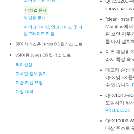
QFX51200-
show chas
미해결 문제
해결된 문제
"clean-in
Mainline
마이그레이션, 업그레이드 및 다
운그레이드 지침
환 보안 지우기
를 다시 설치
SRX 시리즈용 Junos OS 릴리즈 노트
play_arrow
자동 채널화가
vSRX용 Junos OS 릴리스 노트
play_arrow
라서 특정 속
라이선싱
메모리 손상 문제로
자세한 정보 찾기
QFX 및 EX 플
기술 지원 요청
수 있습니다.
개정 내역
QFX10K2-
도달하기 위해 
PR1861501
QFX10002
대상 주소로 구