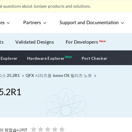
l questions about Juniper products and solutions.
ces
Partners
Support and Documentation
ts
Validated Designs
For Developers
New
New
New application
 Explorer
Hardware Explorer
Port Checker
스 25.2R1
QFX 시리즈용 Junos OS 릴리즈 노트
.2R1
star
star
star
star
star
움이 되었습니까?