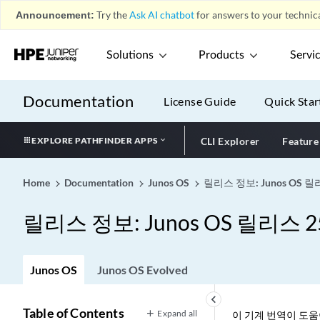
Announcement:
Try the
Ask AI chatbot
for answers to your technica
Solutions
Products
Servi
Documentation
License Guide
Quick Star
EXPLORE PATHFINDER APPS
CLI Explorer
Feature
Home
Documentation
Junos OS
릴리스 정보: Junos OS 릴리
릴리스 정보: Junos OS 릴리스 25
Junos OS
Junos OS Evolved
keyboard_arrow_left
Table of Contents
Expand all
이 기계 번역이 도