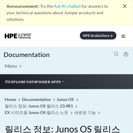
close
Announcement:
Try the
Ask AI chatbot
for answers to
your technical questions about Juniper products and
solutions.
HPE Aruba Docs
arrow_forward
Documentation
Menu
EXPLORE PATHFINDER APPS
Home
Documentation
Junos OS
릴리스 정보: Junos OS 릴리스 23.4R1
EX 시리즈용 Junos OS 릴리스 노트
새로운 기능
릴리스 정보: Junos OS 릴리스