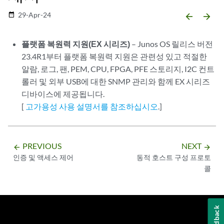
29-Apr-24
date_range
arrow_backward
arrow_forward
플랫폼 복원력 지원(EX 시리즈)
– Junos OS 릴리스 버전
23.4R1부터 플랫폼 복원력 지원은 관련성 있고 적절한
알람, 로그, 팬, PEM, CPU, FPGA, PFE 스토리지, I2C 컨트
롤러 및 외부 USB에 대한 SNMP 관리와 함께 EX 시리즈
디바이스에 제공됩니다.
[
고가용성 사용 설명서를 참조하십시오
.]
PREVIOUS
NEXT
arrow_backward
arrow_forward
인증 및 액세스 제어
동적 호스트 구성 프로토
콜
Feedback