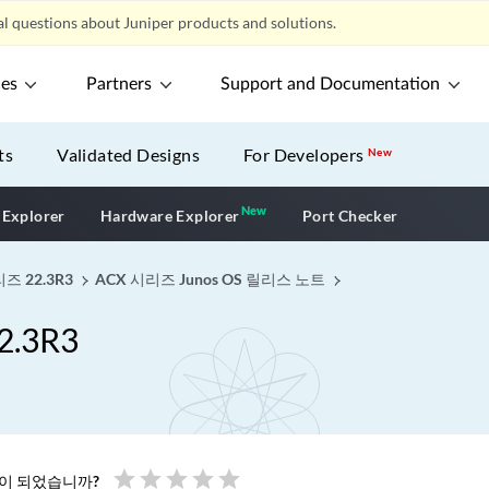
l questions about Juniper products and solutions.
ces
Partners
Support and Documentation
ts
Validated Designs
For Developers
New
New
New application
 Explorer
Hardware Explorer
Port Checker
즈 22.3R3
ACX 시리즈 Junos OS 릴리스 노트
.3R3
star
star
star
star
star
움이 되었습니까?