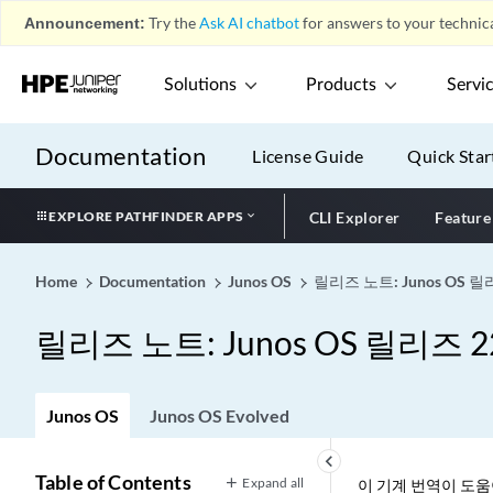
Announcement:
Try the
Ask AI chatbot
for answers to your technica
Solutions
Products
Servi
Documentation
License Guide
Quick Star
EXPLORE PATHFINDER APPS
CLI Explorer
Feature
Home
Documentation
Junos OS
릴리즈 노트: Junos OS 릴리
릴리즈 노트: Junos OS 릴리즈 22
Junos OS
Junos OS Evolved
keyboard_arrow_left
Table of Contents
Expand all
이 기계 번역이 도