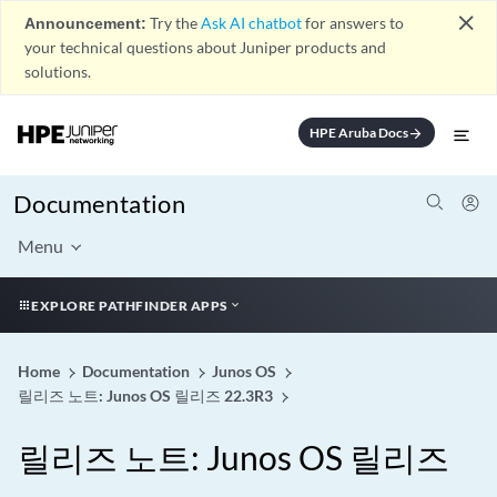
close
Announcement:
Try the
Ask AI chatbot
for answers to
your technical questions about Juniper products and
solutions.
HPE Aruba Docs
arrow_forward
Documentation
Menu
EXPLORE PATHFINDER APPS
Home
Documentation
Junos OS
릴리즈 노트: Junos OS 릴리즈 22.3R3
릴리즈 노트: Junos OS 릴리즈