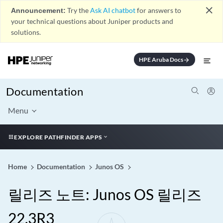
close
Announcement:
Try the
Ask AI chatbot
for answers to
your technical questions about Juniper products and
solutions.
HPE Aruba Docs
arrow_forward
Documentation
Menu
EXPLORE PATHFINDER APPS
Home
Documentation
Junos OS
릴리즈 노트: Junos OS 릴리즈
22.3R3