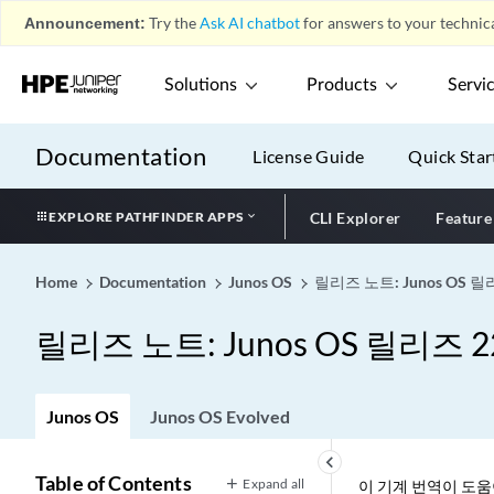
Announcement:
Try the
Ask AI chatbot
for answers to your technica
Solutions
Products
Servi
Documentation
License Guide
Quick Star
EXPLORE PATHFINDER APPS
CLI Explorer
Feature
Home
Documentation
Junos OS
릴리즈 노트: Junos OS 릴리
릴리즈 노트: Junos OS 릴리즈 22
Junos OS
Junos OS Evolved
keyboard_arrow_left
Table of Contents
Expand all
이 기계 번역이 도