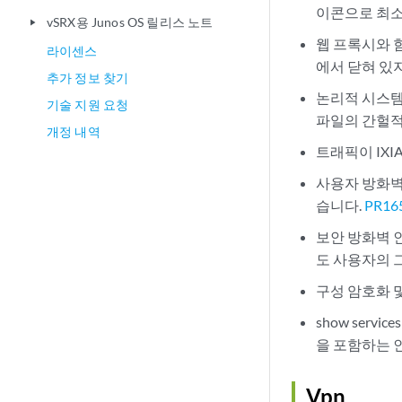
이콘으로 최소
vSRX용 Junos OS 릴리스 노트
play_arrow
웹 프록시와 
라이센스
에서 닫혀 있
추가 정보 찾기
논리적 시스템 
기술 지원 요청
파일의 간헐적
개정 내역
트래픽이 IXI
사용자 방화벽
습니다.
PR16
보안 방화벽 인
도 사용자의 
구성 암호화 및
show serv
을 포함하는 
Vpn