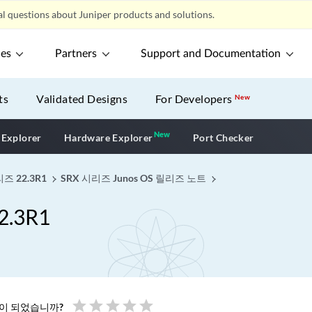
l questions about Juniper products and solutions.
ces
Partners
Support and Documentation
ts
Validated Designs
For Developers
New
New
New application
 Explorer
Hardware Explorer
Port Checker
즈 22.3R1
SRX 시리즈 Junos OS 릴리즈 노트
.3R1
star
star
star
star
star
움이 되었습니까?