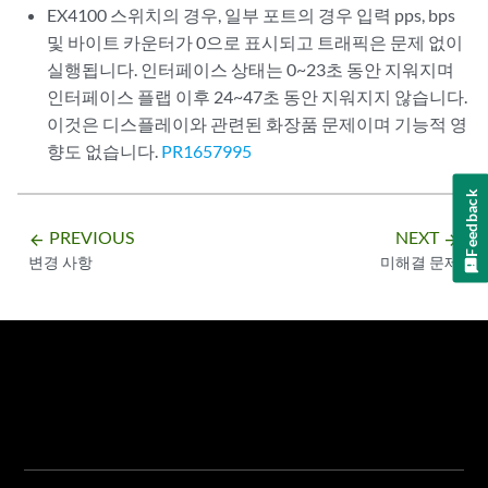
EX4100 스위치의 경우, 일부 포트의 경우 입력 pps, bps
및 바이트 카운터가 0으로 표시되고 트래픽은 문제 없이
실행됩니다. 인터페이스 상태는 0~23초 동안 지워지며
인터페이스 플랩 이후 24~47초 동안 지워지지 않습니다.
이것은 디스플레이와 관련된 화장품 문제이며 기능적 영
향도 없습니다.
PR1657995
Feedback
PREVIOUS
NEXT
arrow_backward
arrow_forward
변경 사항
미해결 문제