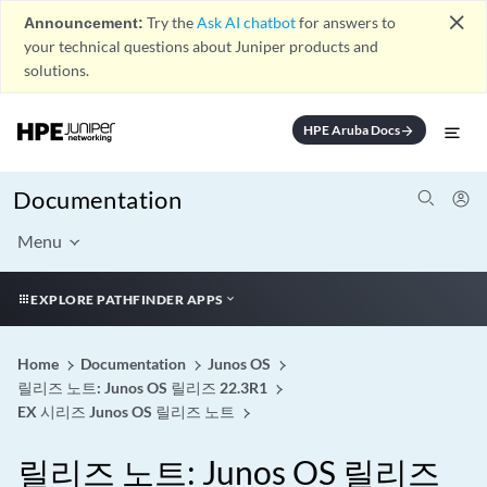
close
Announcement:
Try the
Ask AI chatbot
for answers to
your technical questions about Juniper products and
solutions.
HPE Aruba Docs
arrow_forward
Documentation
Menu
EXPLORE PATHFINDER APPS
Home
Documentation
Junos OS
릴리즈 노트: Junos OS 릴리즈 22.3R1
EX 시리즈 Junos OS 릴리즈 노트
릴리즈 노트: Junos OS 릴리즈