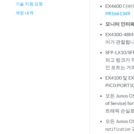
기술 지원 요청
EX4600 디
개정 내역
PR1661349
모니터 인터
EX4300-48
어가 관찰됩니
SFP-LX10
되고 링크가 
인 포트는 거
EX4100 및 
PIC0:PORT10
모든 Junos O
of Servic
트래픽 손실로 이
모든 Junos O
notification