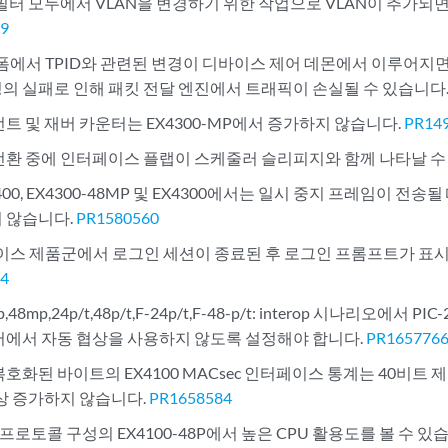
 필터 모두에서 VLAN을 변경하기 위한 작업으로 VLAN이 추가되
09
랫폼에서 TPID와 관련된 변경이 디바이스 제어 데몬에서 이루어지면
의 실패로 인해 패킷 전달 엔진에서 트래픽이 손실될 수 있습니다
트 및 재버 카운터는 EX4300-MP에서 증가하지 않습니다.
PR14
전환 중에 인터페이스 플랩이 스케줄러 슬리피지와 함께 나타날 수
X3400, EX4300-48MP 및 EX4300에서는 일시 중지 프레임이 전
 않습니다.
PR1580560
디바이스 제품군에서 로그인 세션이 종료된 후 로그인 프롬프트가 표
54
,48mp,24p/t,48p/t,F-24p/t,F-48-p/t: interop 시나리오에서 PI
어에서 자동 협상을 사용하지 않도록 설정해야 합니다.
PR165776
호화된 바이트의 EX4100 MACsec 인터페이스 통계는 40비트 제한(
이상 증가하지 않습니다.
PR1658584
DP 프로토콜 구성의 EX4100-48P에서 높은 CPU 활용도를 볼 수 있