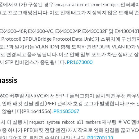
랫폼에서 이(가) 구성된 경우
, 인터페
encapsulation ethernet-bridge
크로 프로그래밍됩니다. 이로 인해 태그가 지정되지 않은 트래픽 
 EX4300-48P, EX4300-VC, EX430024P, EX430032F 및 EX43
ree Protocol) BPDU(Bridge Protocol Data Unit)가 스위치
 토큰과 일치하는 VLAN ID와 함께 도착하면 BPDU의 VLAN ID
ID로 변경되고 플러딩됩니다. 이로 인해 일부 포트가 차단 상태로 
에서 STP 컨버전스가 중단됩니다.
PR1673000
hassis
 EX4600 버추얼 섀시(VC)에서 SFP-T 플러그형이 설치되면 우선 라
인해 패킷 전달 엔진(PFE) 관리자 호깅 로그가 발생합니다. PFE
않습니다(PR 1641556).
PR1685067
에서 이 실행 시
재부팅 후 VC 멤버/F
request system reboot all members
ator) 중 하나가 PFE(패킷 전달 엔진) 재시작으로 인해 연결을 끊고 
 연결이 끊어지면 트래픽 손실이 나타납니다.
PR1700133