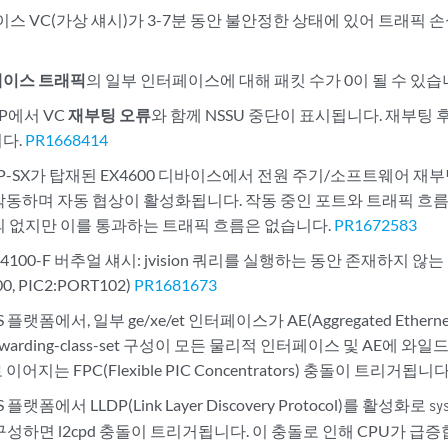
바이스 VC(가상 섀시)가 3-7분 동안 불안정한 상태에 있어 트래픽 
페이스 트래픽
의 일부 인터페이스에 대해 패킷 수가 0이 될 수 있습
MP에서 VC
재부팅 오류
와 함께 NSSU 중단이 표시됩니다. 재부팅 후 
다.
PR1668414
/SFP-SX가 탑재된 EX4600 디바이스에서 전원 주기/소프트웨어 재
작동하며 자동 협상이 활성화됩니다. 작동 중인 포트와 트래픽 흐름이
의 없지만 이를 통과하는 트래픽 흐름은 없습니다.
PR1672583
EX4100-F 버추얼 섀시: jvision 쿼리를 실행하는 동안 존재하지 않는 
0, PIC2:PORT102)
PR1681673
S 플랫폼에서, 일부 ge/xe/et 인터페이스가 AE(Aggregated Ethern
e) forwarding-class-set 구성이 모든 물리적 인터페이스 및 AE에
어지는 FPC(Flexible PIC Concentrators) 충돌이 트리거됩니다
S 플랫폼에서 LLDP(Link Layer Discovery Protocol)를 활성화로
sy
구성하면 l2cpd 충돌이 트리거됩니다. 이 충돌로 인해 CPU가 급