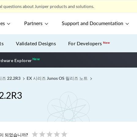
l questions about Juniper products and solutions.
ces
Partners
Support and Documentation
ts
Validated Designs
For Developers
New
New
New application
dware Explorer
즈 22.2R3
EX 시리즈 Junos OS 릴리즈 노트
.2R3
star
star
star
star
star
움이 되었습니까?