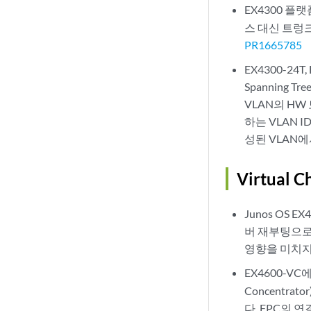
EX4300 플
스 대신 트렁
PR1665785
EX4300-24T,
Spanning T
VLAN의 HW
하는 VLAN 
성된 VLAN
Virtual C
Junos OS
버 재부팅으로 
영향을 미치지 
EX4600-VC
Concentr
다. FPC의