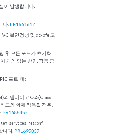
손실이 발생합니다.
니다.
PR1661617
VC 불안정성 및 dc-pfe 코
부팅 후 모든 포트가 초기화
 거의 없는 반면, 작동 중
PIC 포트(예:
et)의 멤버이고 CoS(Class
 와일드카드와 함께 적용될 경우,
.
PR1688455
stem services netconf
증합니다.
PR1695057