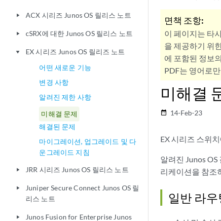
ACX 시리즈 Junos OS 릴리스 노트
play_arrow
면책 조항:
이 페이지는 타
cSRX에 대한 Junos OS 릴리스 노트
play_arrow
을 제공하기 위한
EX 시리즈 Junos OS 릴리즈 노트
play_arrow
에 포함된 정보의
어떤 새로운 기능
PDF는 영어로만
변경 사항
미해결 
알려진 제한 사항
14-Feb-23
date_range
미해결 문제
해결된 문제
EX 시리즈 스위
마이그레이션, 업그레이드 및 다
운그레이드 지침
알려진 Junos 
JRR 시리즈 Junos OS 릴리스 노트
play_arrow
리케이션을 참조
Juniper Secure Connect Junos OS 릴
play_arrow
일반 라우
리스 노트
Junos Fusion for Enterprise Junos
play_arrow