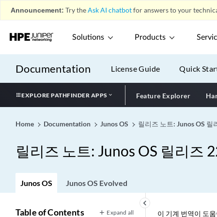
Announcement:
Try the
Ask AI chatbot
for answers to your technica
Solutions
Products
Servi
Documentation
License Guide
Quick Star
EXPLORE PATHFINDER APPS
Feature Explorer
Har
Home
Documentation
Junos OS
릴리즈 노트: Junos OS 릴리
릴리즈 노트: Junos OS 릴리즈 22
Junos OS
Junos OS Evolved
keyboard_arrow_left
Table of Contents
Expand all
이 기계 번역이 도