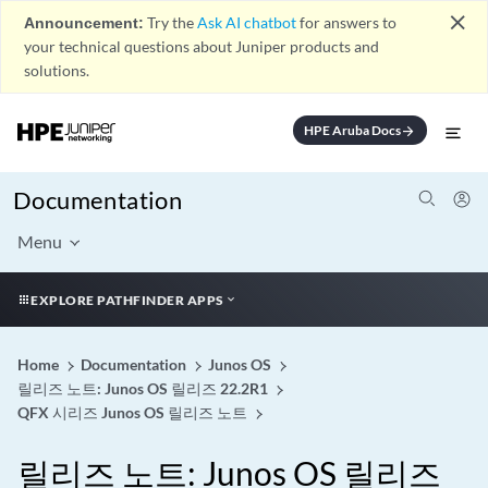
close
Announcement:
Try the
Ask AI chatbot
for answers to
your technical questions about Juniper products and
solutions.
HPE Aruba Docs
arrow_forward
Documentation
Menu
EXPLORE PATHFINDER APPS
Home
Documentation
Junos OS
릴리즈 노트: Junos OS 릴리즈 22.2R1
QFX 시리즈 Junos OS 릴리즈 노트
릴리즈 노트: Junos OS 릴리즈