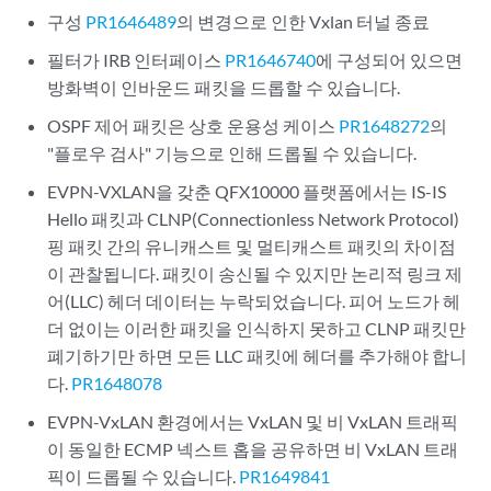
구성
PR1646489
의 변경으로 인한 Vxlan 터널 종료
필터가 IRB 인터페이스
PR1646740
에 구성되어 있으면
방화벽이 인바운드 패킷을 드롭할 수 있습니다.
OSPF 제어 패킷은 상호 운용성 케이스
PR1648272
의
"플로우 검사" 기능으로 인해 드롭될 수 있습니다.
EVPN-VXLAN을 갖춘 QFX10000 플랫폼에서는 IS-IS
Hello 패킷과 CLNP(Connectionless Network Protocol)
핑 패킷 간의 유니캐스트 및 멀티캐스트 패킷의 차이점
이 관찰됩니다. 패킷이 송신될 수 있지만 논리적 링크 제
어(LLC) 헤더 데이터는 누락되었습니다. 피어 노드가 헤
더 없이는 이러한 패킷을 인식하지 못하고 CLNP 패킷만
폐기하기만 하면 모든 LLC 패킷에 헤더를 추가해야 합니
다.
PR1648078
EVPN-VxLAN 환경에서는 VxLAN 및 비 VxLAN 트래픽
이 동일한 ECMP 넥스트 홉을 공유하면 비 VxLAN 트래
픽이 드롭될 수 있습니다.
PR1649841