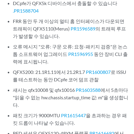
DCpfe가 QFX5k 디바이스에서 충돌할 수 있습니다
.PR1588704
FRR 동안 두 개 이상의 멀티 홈 인터페이스가 다운되면
트래픽이 QFX5110(Merus)
PR1596589
의 트래픽 루프
가 발생할 수 있습니다.
오류 메시지 "오류: 구문 오류: 요청-패키지 검증"은 논스
톱 소프트웨어 업그레이드
PR1596955
동안 장비 CLI 출
력에 표시됩니다.
QFX5200: 21.1R1.11에서 21.2R1.7
PR1600807
로 ISSU
를 테스트하는 동안 DCpfe 코어 덤프 관찰
섀시는 qfx10008 및 qfx10016
PR1603588
에서 5초마다
"읽을 수 없는 hw.chassis.startup_time 값: m"을 생성합니
다.
패킷 크기가 9000MTU
PR1615447
을 초과하는 경우 패
킷 드롭이 나타날 수 있습니다.
BFD 세션은 QFX5120-48YM 플랫폼
PR1616692
에서