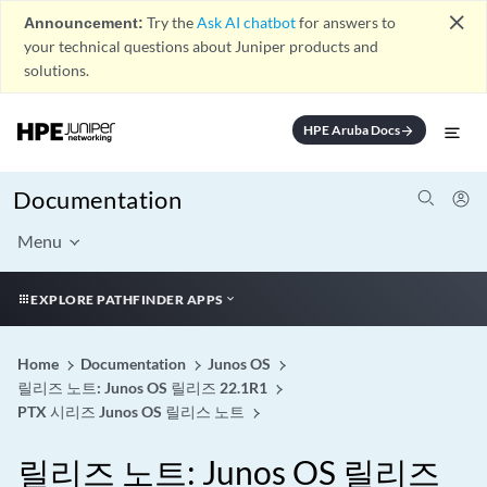
close
Announcement:
Try the
Ask AI chatbot
for answers to
your technical questions about Juniper products and
solutions.
HPE Aruba Docs
arrow_forward
Documentation
Menu
EXPLORE PATHFINDER APPS
Home
Documentation
Junos OS
릴리즈 노트: Junos OS 릴리즈 22.1R1
PTX 시리즈 Junos OS 릴리스 노트
릴리즈 노트: Junos OS 릴리즈