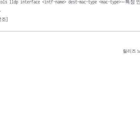
—특정 
cols lldp interface <intf-name> dest-mac-type <mac-type>
.
조]
릴리즈 노트