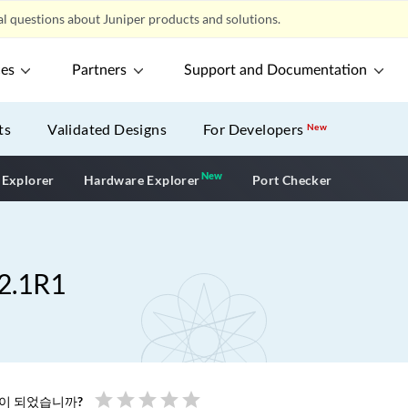
l questions about Juniper products and solutions.
ces
Partners
Support and Documentation
ts
Validated Designs
For Developers
New
New
New application
 Explorer
Hardware Explorer
Port Checker
.1R1
star
star
star
star
star
움이 되었습니까?