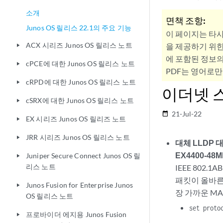
소개
면책 조항:
Junos OS 릴리스 22.1의 주요 기능
이 페이지는 타
ACX 시리즈 Junos OS 릴리스 노트
을 제공하기 위한
play_arrow
에 포함된 정보의
cPCE에 대한 Junos OS 릴리스 노트
play_arrow
PDF는 영어로만
cRPD에 대한 Junos OS 릴리스 노트
play_arrow
이더넷 
cSRX에 대한 Junos OS 릴리스 노트
play_arrow
21-Jul-22
date_range
EX 시리즈 Junos OS 릴리즈 노트
play_arrow
JRR 시리즈 Junos OS 릴리스 노트
play_arrow
대체 LLDP 대상
EX4400-48MP
Juniper Secure Connect Junos OS 릴
play_arrow
리스 노트
IEEE 802.
패킷이 올바른
Junos Fusion for Enterprise Junos
play_arrow
장 가까운 MAC
OS 릴리스 노트
set proto
프로바이더 에지용 Junos Fusion
play_arrow