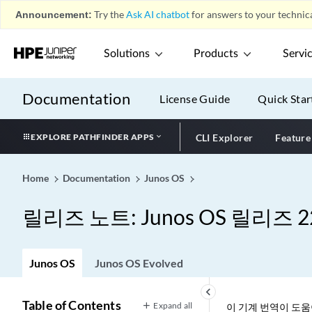
Announcement:
Try the
Ask AI chatbot
for answers to your technica
Solutions
Products
Servi
Documentation
License Guide
Quick Star
EXPLORE PATHFINDER APPS
CLI Explorer
Feature
Home
Documentation
Junos OS
릴리즈 노트: Junos OS 릴리즈 22
Junos OS
Junos OS Evolved
keyboard_arrow_left
Table of Contents
Expand all
이 기계 번역이 도