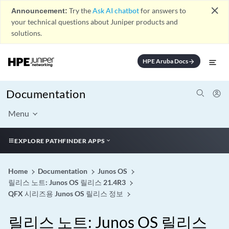
close
Announcement:
Try the
Ask AI chatbot
for answers to
your technical questions about Juniper products and
solutions.
HPE Aruba Docs
arrow_forward
Documentation
Menu
EXPLORE PATHFINDER APPS
Home
Documentation
Junos OS
릴리스 노트: Junos OS 릴리스 21.4R3
QFX 시리즈용 Junos OS 릴리스 정보
릴리스 노트: Junos OS 릴리스