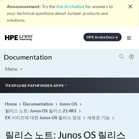
close
Announcement:
Try the
Ask AI chatbot
for answers to
your technical questions about Juniper products and
solutions.
HPE Aruba Docs
arrow_forward
Documentation
Menu
EXPLORE PATHFINDER APPS
Home
Documentation
Junos OS
릴리스 노트: Junos OS 릴리스 21.4R3
EX 시리즈에 대한 Junos OS 릴리스 정보
새로운 기능
릴리스 노트: Junos OS 릴리스