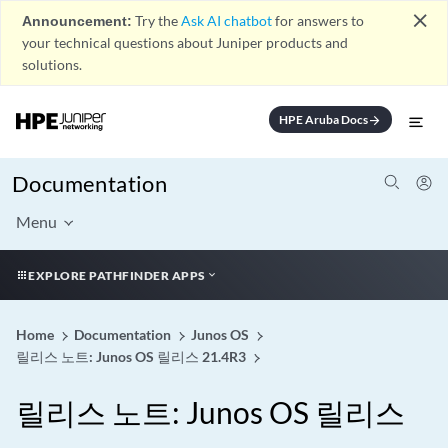
close
Announcement:
Try the
Ask AI chatbot
for answers to
your technical questions about Juniper products and
solutions.
HPE Aruba Docs
arrow_forward
Documentation
Menu
EXPLORE PATHFINDER APPS
Home
Documentation
Junos OS
릴리스 노트: Junos OS 릴리스 21.4R3
릴리스 노트: Junos OS 릴리스