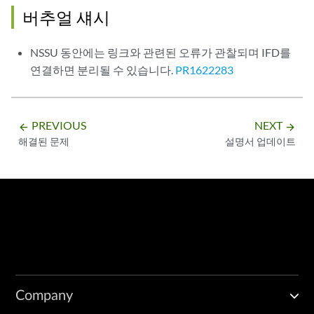
버추얼 섀시
NSSU 동안에는 링크와 관련된 오류가 관찰되며 IFD를
연결하면 분리될 수 있습니다.
PR1622283
PREVIOUS
NEXT
arrow_backward
arrow_forward
해결된 문제
설명서 업데이트
Company