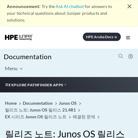
close
Announcement:
Try the
Ask AI chatbot
for answers to
your technical questions about Juniper products and
solutions.
HPE Aruba Docs
arrow_forward
Documentation
Menu
EXPLORE PATHFINDER APPS
Home
Documentation
Junos OS
릴리즈 노트: Junos OS 릴리스 21.4R1
EX 시리즈 Junos OS 릴리즈 노트
해결된 문제
릴리즈 노트: Junos OS 릴리스