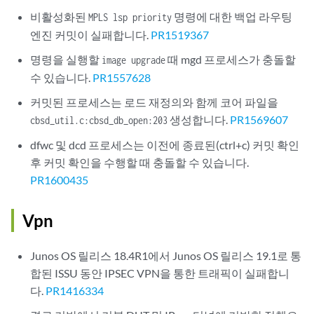
비활성화된
명령에 대한 백업 라우팅
MPLS lsp priority
엔진 커밋이 실패합니다.
PR1519367
명령을 실행할
때 mgd 프로세스가 충돌할
image upgrade
수 있습니다.
PR1557628
커밋된 프로세스는 로드 재정의와 함께 코어 파일을
생성합니다.
PR1569607
cbsd_util.c:cbsd_db_open:203
dfwc 및 dcd 프로세스는 이전에 종료된(ctrl+c) 커밋 확인
후 커밋 확인을 수행할 때 충돌할 수 있습니다.
PR1600435
Vpn
Junos OS 릴리스 18.4R1에서 Junos OS 릴리스 19.1로 통
합된 ISSU 동안 IPSEC VPN을 통한 트래픽이 실패합니
다.
PR1416334