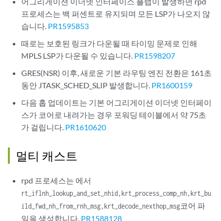
어그리게이션 이더넷 인터페이스 플랩이 발생하면 rpd
프로세스는 백 퍼센트로 유지되며 모든 LSP가 나오지 않
습니다.
PR1595853
때로는 보호된 링크가 다운될 때 타이밍 문제로 인해
MPLS LSP가 다운될 수 있습니다.
PR1598207
GRES(NSR) 이후, 새로운 기본 라우팅 엔진 전환은 161초
동안 JTASK_SCHED_SLIP 발생합니다.
PR1600159
다음 홉 업데이트는 기본 어그리게이션 이더넷 인터페이
스가 코어로 내려가는 경우 포워딩 테이블에서 약 75초
가 걸립니다.
PR1610620
멀티 캐스트
rpd 프로세스는 에서
rt_iflnh_lookup_and_set_nhid,krt_process_comp_nh,krt_bu
코어 파
ild_fwd_nh_from_rnh_msg,krt_decode_nexthop_msg
일을 생성합니다.
PR1588128