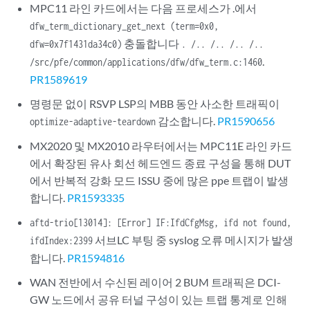
MPC11 라인 카드에서는 다음 프로세스가 .에서
dfw_term_dictionary_get_next (term=0x0,
충돌합니다
dfw=0x7f1431da34c0)
. /.. /.. /.. /..
.
/src/pfe/common/applications/dfw/dfw_term.c:1460
PR1589619
명령문 없이 RSVP LSP의 MBB 동안 사소한 트래픽이
감소합니다.
PR1590656
optimize-adaptive-teardown
MX2020 및 MX2010 라우터에서는 MPC11E 라인 카드
에서 확장된 유사 회선 헤드엔드 종료 구성을 통해 DUT
에서 반복적 강화 모드 ISSU 중에 많은 ppe 트랩이 발생
합니다.
PR1593335
aftd-trio[13014]: [Error] IF:IfdCfgMsg, ifd not found,
서브LC 부팅 중 syslog 오류 메시지가 발생
ifdIndex:2399
합니다.
PR1594816
WAN 전반에서 수신된 레이어 2 BUM 트래픽은 DCI-
GW 노드에서 공유 터널 구성이 있는 트랩 통계로 인해