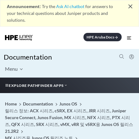
close
Announcement:
Try the
Ask AI chatbot
for answers to
your technical questions about Juniper products and
solutions.
HPE Aruba Docs
arrow_forward
Documentation
Menu
EXPLORE PATHFINDER APPS
Home
Documentation
Junos OS
릴리스 정보: ACX 시리즈, cSRX, EX 시리즈, JRR 시리즈, Juniper
Secure Connect, Junos Fusion, MX 시리즈, NFX 시리즈, PTX 시리
즈, QFX 시리즈, SRX 시리즈, vMX, vRR 및 vSRX용 Junos OS 릴리스
21.2R2
MX 시리즈용 Junos OS 릴리즈 노트