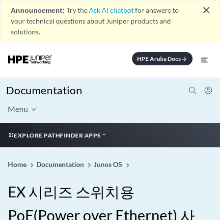
close
Announcement:
Try the
Ask AI chatbot
for answers to
your technical questions about Juniper products and
solutions.
HPE Aruba Docs
arrow_forward
Documentation
Menu
EXPLORE PATHFINDER APPS
Home
Documentation
Junos OS
EX 시리즈 스위치용
PoE(Power over Ethernet) 사