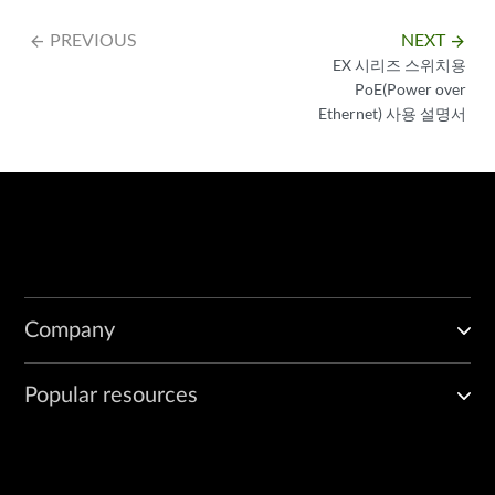
PREVIOUS
NEXT
arrow_backward
arrow_forward
EX 시리즈 스위치용
PoE(Power over
Ethernet) 사용 설명서
Company
Popular resources