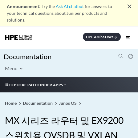
close
Announcement:
Try the
Ask AI chatbot
for answers to
your technical questions about Juniper products and
solutions.
HPE Aruba Docs
arrow_forward
Documentation
Menu
EXPLORE PATHFINDER APPS
Home
Documentation
Junos OS
MX 시리즈 라우터 및 EX9200
스위치용 OVSDB 및 VXLAN