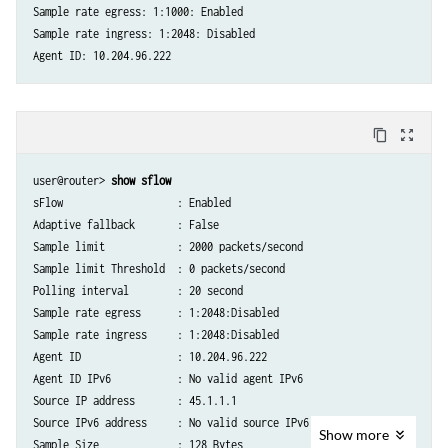
Sample rate egress: 1:1000: Enabled

Sample rate ingress: 1:2048: Disabled

Agent ID: 10.204.96.222
content_copy
zoom_out_map
user@router> 
show sflow
sFlow                   : Enabled

Adaptive fallback       : False

Sample limit            : 2000 packets/second

Sample limit Threshold  : 0 packets/second

Polling interval        : 20 second

Sample rate egress      : 1:2048:Disabled

Sample rate ingress     : 1:2048:Disabled

Agent ID                : 10.204.96.222

Agent ID IPv6           : No valid agent IPv6

Source IP address       : 45.1.1.1

Source IPv6 address     : No valid source IPv6

Show
more
Sample Size             : 128 Bytes