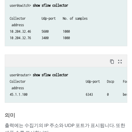
user@switch> 
show sflow collector
Collector         Udp-port    No. of samples

 address

10.204.32.46      5600        1000

10.204.32.76      3400        1000
content_copy
zoom_out_map
user@router> 
show sflow collector
Collector                                  Udp-port    Dscp     Forwa
 address

의미
출력에는 수집기의 IP 주소와 UDP 포트가 표시됩니다. 또한