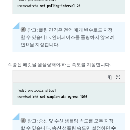
user@switch#
 set polling-interval 20
참고:
폴링 간격은 전역 매개 변수로도 지정
할 수 있습니다. 인터페이스를 폴링하지 않으려
면
0
을 지정합니다.
송신 패킷을 샘플링해야 하는 속도를 지정합니다.
content_copy
zoom_out_map
[edit protocols sflow]

user@switch#
 set sample-rate egress 1000
참고:
송신 및 수신 샘플링 속도를 모두 지정
할 수 있습니다.
송신
샘플링 속도만 설정하면
수