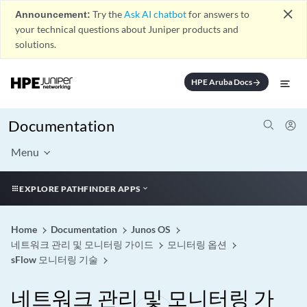
close
Announcement:
Try the
Ask AI chatbot
for answers to
your technical questions about Juniper products and
solutions.
HPE Aruba Docs
arrow_forward
Documentation
Menu
EXPLORE PATHFINDER APPS
Home
Documentation
Junos OS
네트워크 관리 및 모니터링 가이드
모니터링 옵션
sFlow 모니터링 기술
네트워크 관리 및 모니터링 가