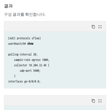
결과
구성 결과를 확인합니다.
content_copy
zoom_out_map
[edit protocols sflow]

user@switch# 
show
polling-interval 20;  

    sample-rate egress 1000;

    collector 10.204.32.46 { 

        udp-port 5600;

    }

content_copy
zoom_out_map