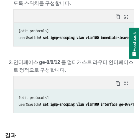
도록 스위치를 구성합니다.
content_copy
zoom_out_map
[edit protocols]

Feedback
user@switch# 
set igmp-snooping vlan vlan100 immediate-leave
인터페이스
ge-0/0/12
를 멀티캐스트 라우터 인터페이스
로 정적으로 구성합니다.
content_copy
zoom_out_map
[edit protocols]

user@switch# 
set igmp-snooping vlan vlan100 interface ge-0/0/12 
결과