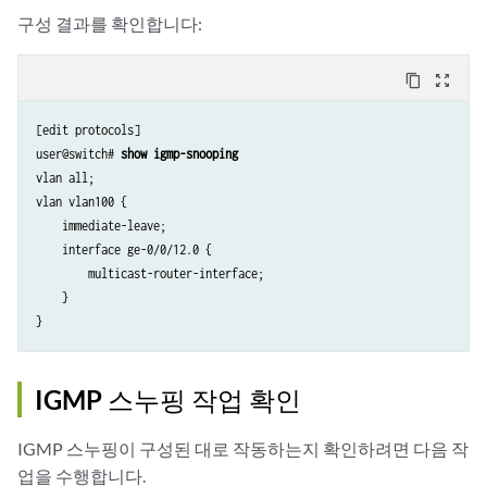
구성 결과를 확인합니다:
content_copy
zoom_out_map
[edit protocols]

user@switch# 
show igmp-snooping
vlan all;

vlan vlan100 {

    immediate-leave;

    interface ge-0/0/12.0 {

        multicast-router-interface;

    }

}
IGMP 스누핑 작업 확인
IGMP 스누핑이 구성된 대로 작동하는지 확인하려면 다음 작
업을 수행합니다.