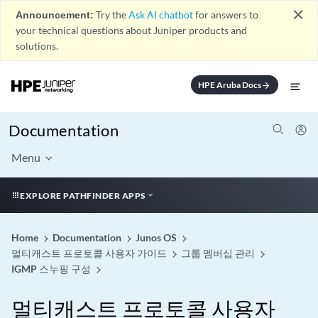
close
Announcement:
Try the
Ask AI chatbot
for answers to
your technical questions about Juniper products and
solutions.
HPE Aruba Docs
arrow_forward
Documentation
Menu
EXPLORE PATHFINDER APPS
Home
Documentation
Junos OS
멀티캐스트 프로토콜 사용자 가이드
그룹 멤버십 관리
IGMP 스누핑 구성
멀티캐스트 프로토콜 사용자