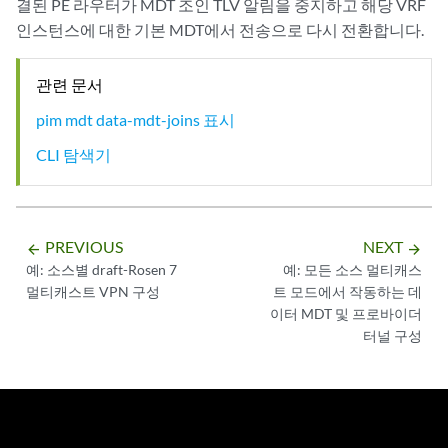
결된 PE 라우터가 MDT 조인 TLV 알림을 중지하고 해당 VRF
인스턴스에 대한 기본 MDT에서 전송으로 다시 전환합니다.
관련 문서
pim mdt data-mdt-joins 표시
CLI 탐색기
PREVIOUS
NEXT
arrow_backward
arrow_forward
예: 소스별 draft-Rosen 7
예: 모든 소스 멀티캐스
멀티캐스트 VPN 구성
트 모드에서 작동하는 데
이터 MDT 및 프로바이더
터널 구성