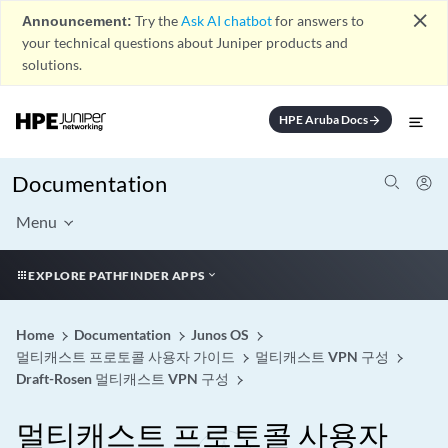
close
Announcement:
Try the
Ask AI chatbot
for answers to
your technical questions about Juniper products and
solutions.
HPE Aruba Docs
arrow_forward
Documentation
Menu
EXPLORE PATHFINDER APPS
Home
Documentation
Junos OS
멀티캐스트 프로토콜 사용자 가이드
멀티캐스트 VPN 구성
Draft-Rosen 멀티캐스트 VPN 구성
멀티캐스트 프로토콜 사용자