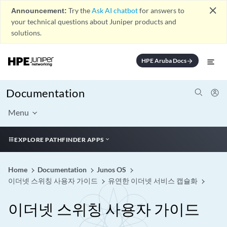
close
Announcement:
Try the
Ask AI chatbot
for answers to
your technical questions about Juniper products and
solutions.
HPE Aruba Docs
arrow_forward
Documentation
Menu
EXPLORE PATHFINDER APPS
Home
Documentation
Junos OS
이더넷 스위칭 사용자 가이드
유연한 이더넷 서비스 캡슐화
이더넷 스위칭 사용자 가이드