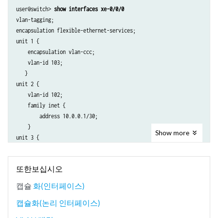
user@switch>
 show interfaces xe-0/0/0
vlan-tagging;

encapsulation flexible-ethernet-services;

unit 1 {

    encapsulation vlan-ccc;

    vlan-id 103;

   }

unit 2 {

    vlan-id 102;

    family inet {

        address 10.0.0.1/30;

    }

Show
more
unit 3 {

    encapsulation vlan-bridge;

    vlan-id 101;

또한보십시오
   }

캡슐
화(인터페이스)
}
캡슐화(논리 인터페이스)