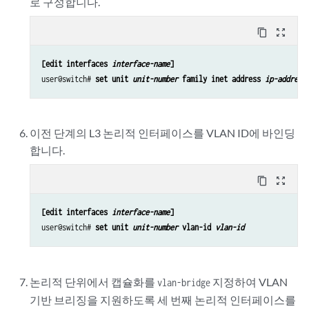
로 구성합니다.
content_copy
zoom_out_map
[edit interfaces 
interface-name
]
user@switch# 
set unit 
unit-number
 family inet address 
ip-address
이전 단계의 L3 논리적 인터페이스를 VLAN ID에 바인딩
합니다.
content_copy
zoom_out_map
[edit interfaces 
interface-name
]
user@switch# 
set unit 
unit-number
 vlan-id 
vlan-id
논리적 단위에서 캡슐화를
지정하여 VLAN
vlan-bridge
기반 브리징을 지원하도록 세 번째 논리적 인터페이스를