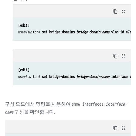
content_copy
zoom_out_map
[edit]
user@switch# 
set bridge-domains 
bridge-domain-name
 vlan-id 
vlan-
content_copy
zoom_out_map
[edit]
user@switch# 
set bridge-domains 
bridge-domain-name
 interface 
int
구성 모드에서 명령을 사용하여
show interfaces
interface-
구성을 확인합니다.
name
content_copy
zoom_out_map