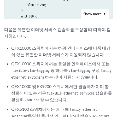
            vlan-id 200;

        }

Show
more
        unit 300 {

            family ethernet-switching {

                interface-mode trunk;

다음은 유연한 이더넷 서비스 캡슐화를 구성할 때 따라야 할
                vlan members 300;

지침입니다.
            }

        }

QFX10000 스위치에서는 하위 인터페이스에 이중 태깅
    }

이 있는 유연한 이더넷 서비스가 지원되지 않습니다.
QFX10000 스위치에서는 동일한 인터페이스에서 또는
중 하나를
구성
flexible-vlan-tagging
vlan-tagging
family
하는 것이 지원되지 않습니다.
ethernet-switching
QFX10000 및 EX9200 스위치에서만 캡슐화가 이미 활
성화되어 있는 경우
캡슐화를
flexible-ethernet-services
활성화
할 수 있습니다.
vlan-ccc
QFX5100 스위치에서는 에 대해
family ethernet
동일한 물리적 인터페이스에 캡슐
switching
vlan-bridge