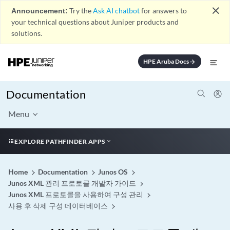
close
Announcement:
Try the
Ask AI chatbot
for answers to
your technical questions about Juniper products and
solutions.
HPE Aruba Docs
arrow_forward
Documentation
Menu
EXPLORE PATHFINDER APPS
Home
Documentation
Junos OS
Junos XML 관리 프로토콜 개발자 가이드
Junos XML 프로토콜을 사용하여 구성 관리
사용 후 삭제 구성 데이터베이스