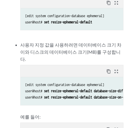
content_copy
zoom_out_map
[edit system configuration-database ephemeral]

user@host# 
set resize-ephemeral-default
사용자 지정 값을 사용하려면 데이터베이스 크기 차
이와 디스크의 데이터베이스 크기(MB)를 구성합니
다.
content_copy
zoom_out_map
[edit system configuration-database ephemeral]

user@host# 
set resize-ephemeral-default database-size-diff 
s
user@host# 
set resize-ephemeral-default database-size-on-dis
예를 들어: