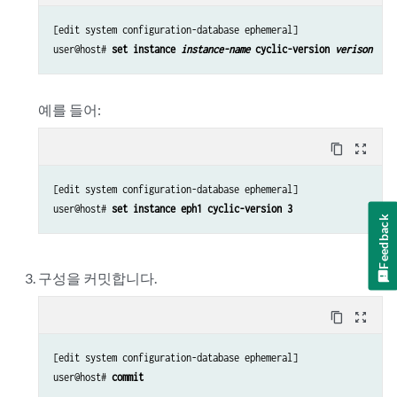
[edit system configuration-database ephemeral]

user@host# 
set instance 
instance-name
 cyclic-version 
verison
예를 들어:
content_copy
zoom_out_map
[edit system configuration-database ephemeral]

user@host# 
set instance eph1 cyclic-version 3
Feedback
구성을 커밋합니다.
content_copy
zoom_out_map
[edit system configuration-database ephemeral]

user@host# 
commit