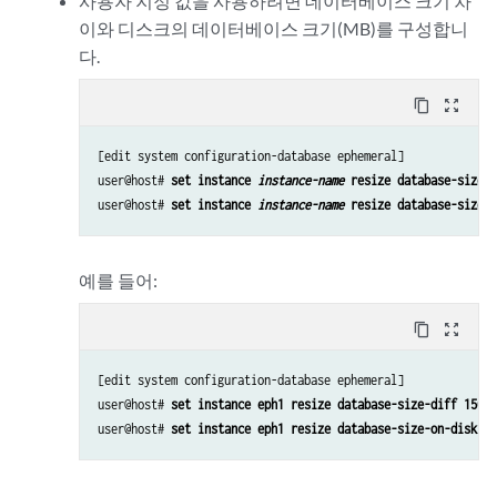
사용자 지정 값을 사용하려면 데이터베이스 크기 차
이와 디스크의 데이터베이스 크기(MB)를 구성합니
다.
content_copy
zoom_out_map
[edit system configuration-database ephemeral]

user@host# 
set instance 
instance-name
 resize database-size-d
user@host# 
set instance 
instance-name
 resize database-size-o
예를 들어:
content_copy
zoom_out_map
[edit system configuration-database ephemeral]

user@host# 
set instance eph1 resize database-size-diff 150
user@host# 
set instance eph1 resize database-size-on-disk 50