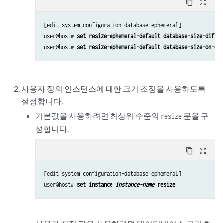
content_copy
zoom_out_map
[edit system configuration-database ephemeral]

user@host# 
set resize-ephemeral-default database-size-diff 5
user@host# 
set resize-ephemeral-default database-size-on-dis
사용자 정의 인스턴스에 대한 크기 조정을 사용하도록
설정합니다.
기본값을 사용하려면 최상위 수준의
문을 구
resize
성합니다.
content_copy
zoom_out_map
[edit system configuration-database ephemeral]

user@host# 
set instance 
instance-name
 resize