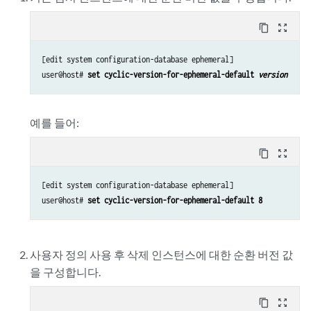
content_copy
zoom_out_map
[edit system configuration-database ephemeral]

user@host# 
set cyclic-version-for-ephemeral-default 
version
예를 들어:
content_copy
zoom_out_map
[edit system configuration-database ephemeral]

user@host# 
사용자 정의 사용 후 삭제 인스턴스에 대한 순환 버전 값
을 구성합니다.
content_copy
zoom_out_map