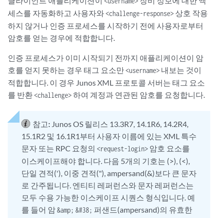
클라이언트 애플리케이션이
장비 정보에 대한 액
<username>
세스를 자동화하고 사용자와
상호 작용
<challenge-response>
하지 않거나 인증 프로세스를 시작하기 전에 사용자로부터
암호를 얻는 경우에 적합합니다.
인증 프로세스가 이미 시작되기 전까지 애플리케이션이 암
호를 얻지 못하는 경우 태그 요소만
내보는 것이
<username>
적합합니다. 이 경우 Junos XML 프로토콜 서버는 태그 요소
를 반환
하여 계정과 연관된 암호를 요청합니다.
<challenge>
참고:
Junos OS 릴리스 13.3R7, 14.1R6, 14.2R4,
15.1R2 및 16.1R1부터 사용자 이름에 있는 XML 특수
문자 또는 RPC 요청의
암호 요소를
<request-login>
이스케이프해야 합니다. 다음 5개의 기호는 (>), (<),
단일 견적('), 이중 견적("), ampersand(&)보다 큰 문자
로 간주됩니다. 엔티티 레퍼런스와 문자 레퍼런스는
모두 수용 가능한 이스케이프 시퀀스 형식입니다. 예
를 들어 암
퍼샌드(ampersand)의 유효한
&amp;
&#38;