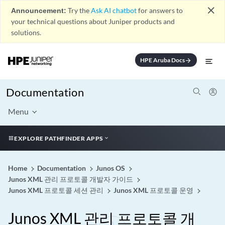
close
Announcement:
Try the
Ask AI chatbot
for answers to
your technical questions about Juniper products and
solutions.
HPE Aruba Docs
arrow_forward
Documentation
Menu
EXPLORE PATHFINDER APPS
Home
Documentation
Junos OS
Junos XML 관리 프로토콜 개발자 가이드
Junos XML 프로토콜 세션 관리
Junos XML 프로토콜 운영
Junos XML 관리 프로토콜 개