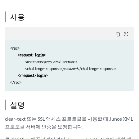
사용
content_copy
zoom_out_map
<rpc>

<request-login>
        <username>
account
</username>

        <challenge-response>
password
</challenge-response>

</request-login>
</rpc>
설명
clear-text 또는 SSL 액세스 프로토콜을 사용할 때 Junos XML
프로토콜 서버에 인증을 요청합니다.