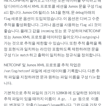
NETCONF에서 들어오고 나가는 모든 데이터를 추적하고 해
당 디바이스에서 XML 프로토콜 세션을 Junos 문을 구성
flag
합니다. Junos OS 릴리스 16.1을 현재, 문
아래의
all
debug
새로운 옵션이 도입되었습니다. 이 옵션은 디버그 수준
flag
추적을 활성화합니다. 그러나 옵션을 사용하는
것이
flag all
좋습니다. 플래그 값을
또는 로 구성하여 NETCONF
incoming
또는 Junos XML 프로토콜 데이터만 들어오거나
나
outgoing
가는 것으로 추적을 제한할 수 있습니다. 또한 추적 출력을 특
정 표현식과 일치하는 라인만 포함하도록 제한하려면 문을
구성
하고 출력이 일치하는 정규식을 정의합니다.
file match
NETCONF 및 Junos XML 프로토콜 추적 작업은
파일에 세션 데이터를 기록합니다. 다른 추
/var/log/netconf
적 파일을 지정하려면 문과 원하는 파일 이름을 구성
합
file
니다.
기본적으로 추적 파일의 크기가 128KB 에 도달하면 10개의
추적 파일이 있을 때까지 이름이
.0.gz, .1.gz 등으로 이름
됩니다. 그런 다음 가장 오
이 변경되고 압축
filename
filename