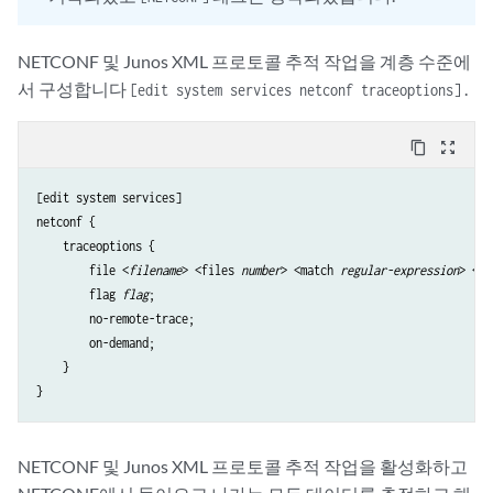
NETCONF 및 Junos XML 프로토콜 추적 작업을 계층 수준에
서 구성합니다
.
[edit system services netconf traceoptions]
content_copy
zoom_out_map
[edit system services]

netconf {

    traceoptions {

        file <
filename
> <files 
number
> <match 
regular-expression
> <si
        flag 
flag
;

        no-remote-trace;

        on-demand;

    }

NETCONF 및 Junos XML 프로토콜 추적 작업을 활성화하고