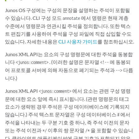
Junos OS 구성에는 구성의 문장을 설명하는 주석이 포함될
수 있습니다. CLI 구성 모드
에서 명령은 현재 계층
annotate
수준에서 명령문과 연관시킬 주석을 정의합니다. 또한 텍스
트 편집기를 사용하여 주석을 구성 파일에 직접 삽입할 수도
있습니다. 자세한 내용은
CLI 사용자 가이드
를 참조하십시오.
Junos XML API는 요소의 구성 명령문에 대한 주석을 동봉합
니다
. (이러한 설명은 문자열
에 동봉되
<junos:comment>
<!--
어 프로토콜 서버에 의해 자동으로 폐기되는 주석과
다릅
-->
니다.)
Junos XML API
에서 요소는 관련 구성 명령
<junos:comment>
문에 대한 요소 앞에 즉시 표시됩니다. (관련 명령문의 태그
요소가 생략된 경우 주석은 구성 데이터베이스에 기록되지
않습니다.) 주석 텍스트 문자열은 구성 데이터베이스
에서
#
주석을 나타내는 두 구분 기호 중 하나, 즉 주석 이전의 문자
또는 주석 이전과
이후의 쌍 문자열
을 포함할 수 있습니
*/
/*
다. 클라이언트 애플리케이션에 구분 기호가 포함되지 않은