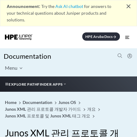
close
Announcement:
Try the
Ask AI chatbot
for answers to
your technical questions about Juniper products and
solutions.
HPE Aruba Docs
arrow_forward
Documentation
Menu
EXPLORE PATHFINDER APPS
Home
Documentation
Junos OS
Junos XML 관리 프로토콜 개발자 가이드
개요
Junos XML 프로토콜 및 Junos XML 태그 개요
Junos XML 관리 프로토콜 개