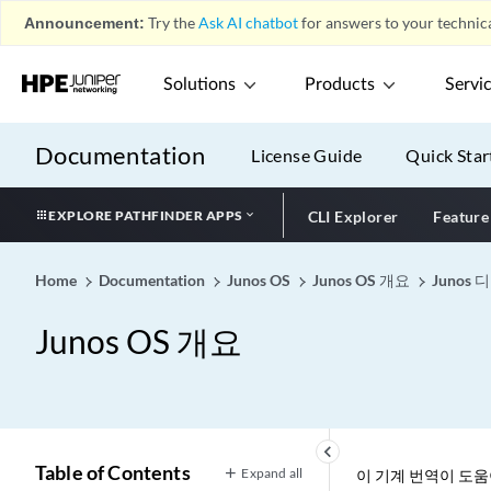
Announcement:
Try the
Ask AI chatbot
for answers to your technica
Solutions
Products
Servi
Documentation
License Guide
Quick Star
EXPLORE PATHFINDER APPS
CLI Explorer
Feature
Home
Documentation
Junos OS
Junos OS 개요
Junos
Junos OS 개요
keyboard_arrow_left
Table of Contents
Expand all
이 기계 번역이 도