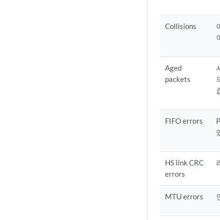
Collisions
Aged
packets
FIFO errors
HS link CRC
errors
MTU errors