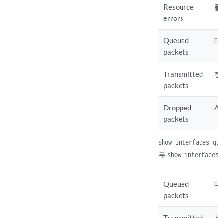
Resource
errors
Queued
packets
Transmitted
packets
Dropped
packets
show interfaces q
부
show interface
Queued
packets
Transmitted