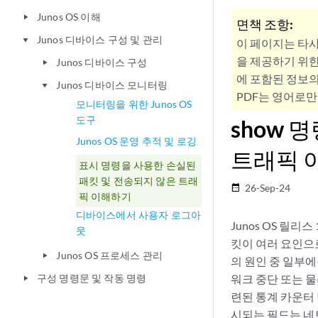
Junos OS 이해
play_arrow
면책 조항:
Junos 디바이스 구성 및 관리
play_arrow
이 페이지는 타
을 제공하기 위한
Junos 디바이스 구성
play_arrow
에 포함된 정보의
Junos 디바이스 모니터링
play_arrow
PDF는 영어로만
모니터링을 위한 Junos OS
도구
show 
Junos OS 운영 추적 및 로깅
트래픽 
표시 명령을 사용한 손실된
패킷 및 전송되지 않은 트래
26-Sep-24
date_range
픽 이해하기
디바이스에서 사용자 로그아
Junos OS 릴
웃
킷이 여러 요인으
Junos OS 프로세스 관리
play_arrow
의 원인 중 일부에
구성 명령문 및 작동 명령
워크 중단 또는 물
play_arrow
련된 통계 카운터 
시되는 필드는 네