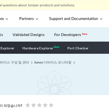
l questions about Juniper products and solutions.
ces
Partners
Support and Documentation
ts
Validated Designs
For Developers
New
New
New application
 Explorer
Hardware Explorer
Port Checker
 디바이스 구성 및 관리
Junos 디바이스 모니터링
star
star
star
star
star
움이 되었습니까?