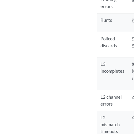
errors
Runts
Policed
discards
L3
incompletes
i
L2 channel
errors
L2
mismatch
timeouts