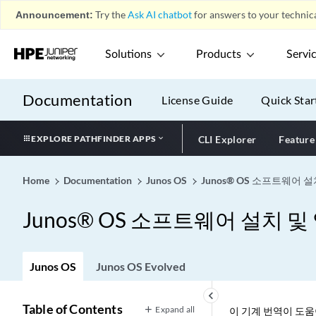
Announcement:
Try the
Ask AI chatbot
for answers to your technica
Solutions
Products
Servi
Documentation
License Guide
Quick Star
EXPLORE PATHFINDER APPS
CLI Explorer
Feature
Home
Documentation
Junos OS
Junos® OS 소프트웨어
Junos® OS 소프트웨어 설치
Junos OS
Junos OS Evolved
keyboard_arrow_left
Table of Contents
Expand all
이 기계 번역이 도