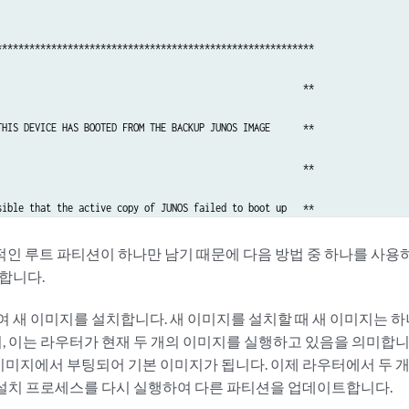
**********************************************************

                                                        **

THIS DEVICE HAS BOOTED FROM THE BACKUP JUNOS IMAGE      **

                                                        **

sible that the active copy of JUNOS failed to boot up   **

 and so this device has booted from the backup copy.    **

 루트 파티션이 하나만 남기 때문에 다음 방법 중 하나를 사용하여 
합니다.
                                                        **

하여 새 이미지를 설치합니다. 새 이미지를 설치할 때 새 이미지는 
-install JUNOS to recover the active copy in case       **

, 이는 라우터가 현재 두 개의 이미지를 실행하고 있음을 의미합
이미지에서 부팅되어 기본 이미지가 됩니다. 이제 라우터에서 두 
en corrupted.                                           **

 설치 프로세스를 다시 실행하여 다른 파티션을 업데이트합니다.
                                                        **
