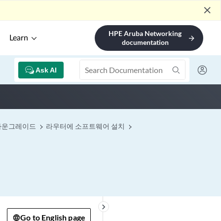
close
HPE Aruba Networking
Learn
arrow_forward
documentation
Ask AI
 다운그레이드
라우터에 소프트웨어 설치
keyboard_arrow_right
Go to English page