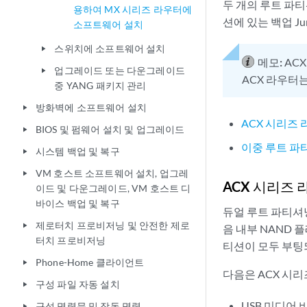
두 개의 루트 파
용하여 MX 시리즈 라우터에
션에 있는 백업 J
소프트웨어 설치
스위치에 소프트웨어 설치
play_arrow
메모:
AC
업그레이드 또는 다운그레이드
play_arrow
ACX 라우터
중 YANG 패키지 관리
방화벽에 소프트웨어 설치
play_arrow
ACX 시리즈
BIOS 및 펌웨어 설치 및 업그레이드
play_arrow
이중 루트 파
시스템 백업 및 복구
play_arrow
VM 호스트 소프트웨어 설치, 업그레
play_arrow
ACX 시리즈 
이드 및 다운그레이드, VM 호스트 디
바이스 백업 및 복구
듀얼 루트 파티셔닝
제로터치 프로비저닝 및 안전한 제로
play_arrow
음 내부 NAND 
터치 프로비저닝
티션이 모두 부팅되
Phone-Home 클라이언트
play_arrow
다음은 ACX 시
구성 파일 자동 설치
play_arrow
USB 미디어 
구성 명령문 및 작동 명령
play_arrow