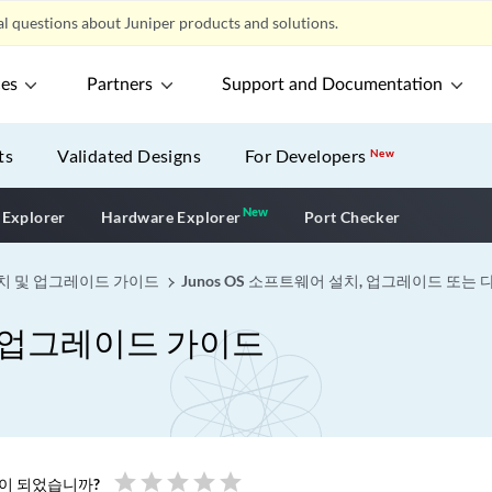
l questions about Juniper products and solutions.
ces
Partners
Support and Documentation
ts
Validated Designs
For Developers
New
New
New application
 Explorer
Hardware Explorer
Port Checker
 설치 및 업그레이드 가이드
Junos OS 소프트웨어 설치, 업그레이드 또는
 및 업그레이드 가이드
star
star
star
star
star
움이 되었습니까?