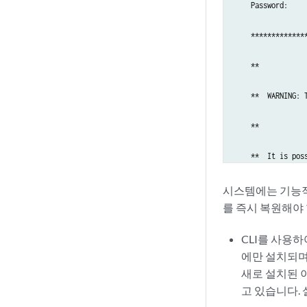
    Password:

    *************
    **           
    **  WARNING: 
    **           
    **  It is pos
    **  properly,
시스템에는 기능적인
를 즉시 복원해야 
    **           
CLI를 사용
    **  Please re
에만 설치되며
새로 설치된 
    **  it has be
고 있습니다.
    **           