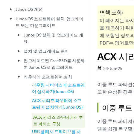
Junos OS 개요
play_arrow
면책 조항:
Junos OS 소프트웨어 설치, 업그레이
play_arrow
이 페이지는 타
드 또는 다운그레이드
을 제공하기 위한
Junos OS 설치 및 업그레이드 개
에 포함된 정보의
play_arrow
요
PDF는 영어로만
설치 및 업그레이드 준비
play_arrow
ACX 
업그레이드된 FreeBSD를 사용하
play_arrow
여 Junos OS로 업그레이드
24-Jun-25
date_range
라우터에 소프트웨어 설치
play_arrow
이중 루트 파티션
라우팅 디바이스에 소프트웨
어 설치하기(Junos OS)
또한 손상된 경우
ACX 시리즈 라우터에 소프
이중 루트
트웨어 설치하기(Junos OS)
ACX 시리즈 라우터에서 루
이중 루트 파티셔
트 파티션 구성
템을 쉽게 복구할 
USB 플래시 드라이브를 사