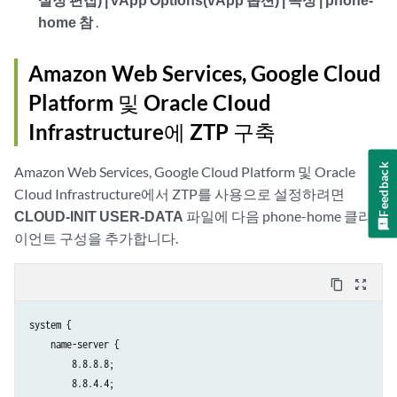
home 참
.
Amazon Web Services, Google Cloud
Platform 및 Oracle CIoud
Infrastructure에 ZTP 구축
Feedback
Amazon Web Services, Google Cloud Platform 및 Oracle
CIoud Infrastructure에서 ZTP를 사용으로 설정하려면
CLOUD-INIT USER-DATA
파일에 다음 phone-home 클라
이언트 구성을 추가합니다.
content_copy
zoom_out_map
system {

    name-server {

        8.8.8.8;

        8.8.4.4;
