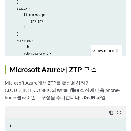
    }

    syslog {

        file messages {

            any any;

        }

    }

    services {

        ssh;

Show
more
        web-management {

            http {

                interface fxp0.0;

Microsoft Azure에 ZTP 구축
            }

            https {

Microsoft Azure에서 ZTP를 활성화하려면
                system-generated-certificate;

CLOUD_INIT_CONFIG의
write_files
섹션에 다음 phone-
                interface fxp0.0;

home 클라이언트 구성을 추가합니다
. JSON
파일:
            }

        }

}

content_copy
zoom_out_map
license {

        autoupdate {

{

            url https://ae1.juniper.net/junos/key_retrieval;
