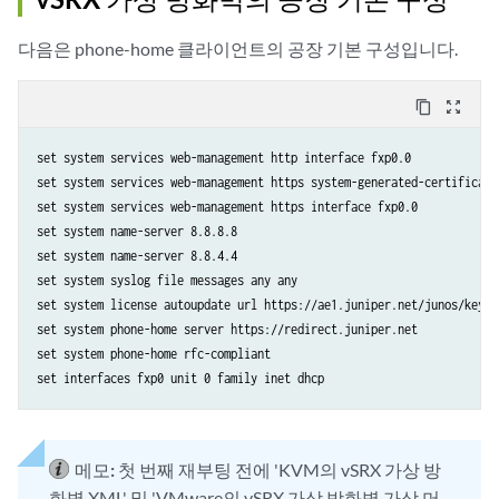
다음은 phone-home 클라이언트의 공장 기본 구성입니다.
content_copy
zoom_out_map
set system services web-management http interface fxp0.0

set system services web-management https system-generated-certificate

set system services web-management https interface fxp0.0

set system name-server 8.8.8.8

set system name-server 8.8.4.4

set system syslog file messages any any

set system license autoupdate url https://ae1.juniper.net/junos/key_re
set system phone-home server https://redirect.juniper.net

set system phone-home rfc-compliant

메모:
첫 번째 재부팅 전에 'KVM의 vSRX 가상 방
화벽 XML' 및 'VMware의 vSRX 가상 방화벽 가상 머