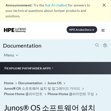
close
Announcement:
Try the
Ask AI chatbot
for answers to
your technical questions about Juniper products and
solutions.
HPE Aruba Docs
arrow_forward
Documentation
Menu
EXPLORE PATHFINDER APPS
Home
Documentation
Junos OS
Junos® OS 소프트웨어 설치 및 업그레이드 가이드
Phone-Home 클라이언트
Phone-Home 클라이언트 구성
Junos® OS 소프트웨어 설치