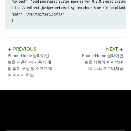
 "content": "configure\nset system name-server 8.8.8.8\nset system na
        }

 https://redirect.juniper.net\nset system phone-home rfc-compliant\ns
    }

 "path": "/var/tmp/test_config"

    phone-home {

        server https://redirect.juniper.net;

        rfc-compliant;

    }

}

PREVIOUS
NEXT
arrow_backward
arrow_forward
Phone-Home 클라이언
Phone-Home 클라이언
interfaces {

트를 사용하여 사용자 개
트를 사용하여 Virtual
    fxp0 {

입 없이 구성 및 소프트웨
Chassis 프로비저닝
        unit 0 {

어 이미지 확보
           family inet {

               dhcp;

           }

        }

    }

}