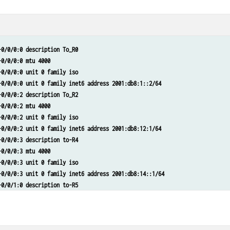
ns forwarding-table export pplb
ns router-id 172.16.255.10
s policy-statement CE1_v4 term 1 from protocol direct
s policy-statement CE1_v4 term 1 from route-filter 172.16.10.0/24 exact
-0/0/0:0 description To_R0
s policy-statement CE1_v4 term 1 then next-hop 2001:db8:0:a0:d01::
-0/0/0:0 mtu 4000
s policy-statement CE1_v4 term 1 then accept
-0/0/0:0 unit 0 family iso
ns autonomous-system 65550 
-0/0/0:0 unit 0 family inet6 address 2001:db8:1::2/64
 group to-R2RRv6 type internal
-0/0/0:2 description To_R2
 group to-R2RRv6 export CE1_v4
-0/0/0:2 mtu 4000
 group to-R2RRv6 local-address 2001:db8:10:255::10
-0/0/0:2 unit 0 family iso
 group to-R2RRv6 neighbor 2001:db8:2:255::2 family inet unicast extended-ne
-0/0/0:2 unit 0 family inet6 address 2001:db8:12:1/64
s interface xe-0/0/0:0.0 level 2 srv6-adjacency-segment protected locator m
-0/0/0:3 description to-R4
s interface xe-0/0/0:0.0 node-link-protection
-0/0/0:3 mtu 4000
s interface xe-0/0/0:0.0 point-to-point
-0/0/0:3 unit 0 family iso
s interface xe-0/0/0:2.0 level 2 srv6-adjacency-segment protected locator m
-0/0/0:3 unit 0 family inet6 address 2001:db8:14::1/64
s interface xe-0/0/0:2.0 node-link-protection
-0/0/1:0 description to-R5
s interface xe-0/0/0:2.0 point-to-point
-0/0/1:0 mtu 4000
s interface lo0.0 passive
-0/0/1:0 unit 0 family iso
s source-packet-routing srv6 locator myloc end-sid 2001:db8:0:a0:d01:: flav
-0/0/1:0 unit 0 family inet6 address 2001:db8:15::1/64
s level 1 disable