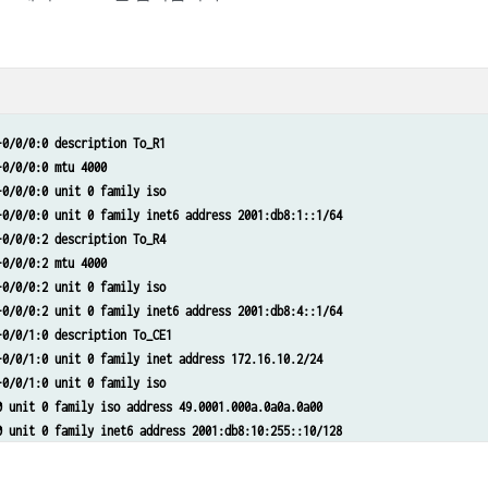
-0/0/0:0 description To_R1
-0/0/0:0 mtu 4000
-0/0/0:0 unit 0 family iso
-0/0/0:0 unit 0 family inet6 address 2001:db8:1::1/64
-0/0/0:2 description To_R4
-0/0/0:2 mtu 4000
-0/0/0:2 unit 0 family iso
-0/0/0:2 unit 0 family inet6 address 2001:db8:4::1/64
-0/0/1:0 description To_CE1
-0/0/1:0 unit 0 family inet address 172.16.10.2/24
-0/0/1:0 unit 0 family iso
0 unit 0 family iso address 49.0001.000a.0a0a.0a00
0 unit 0 family inet6 address 2001:db8:10:255::10/128
s policy-statement pplb then load-balance per-packet
ns source-packet-routing srv6 locator myloc 2001:db8:0:a0::/64