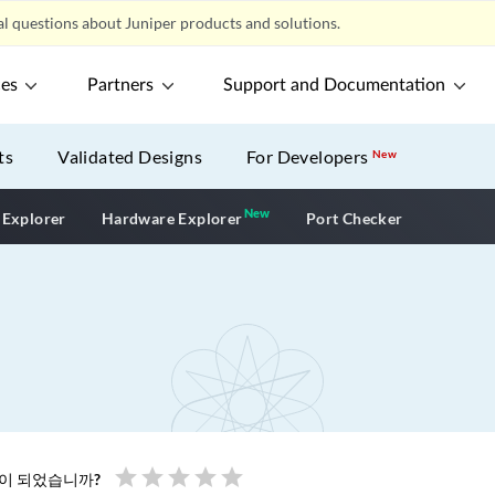
l questions about Juniper products and solutions.
ces
Partners
Support and Documentation
ts
Validated Designs
For Developers
New
New
New application
 Explorer
Hardware Explorer
Port Checker
star
star
star
star
star
움이 되었습니까?