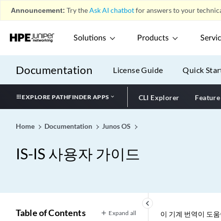
Announcement:
Try the
Ask AI chatbot
for answers to your technica
Solutions
Products
Servi
Documentation
License Guide
Quick Star
EXPLORE PATHFINDER APPS
CLI Explorer
Feature
Home
Documentation
Junos OS
IS-IS 사용자 가이드
keyboard_arrow_left
Table of Contents
Expand all
이 기계 번역이 도