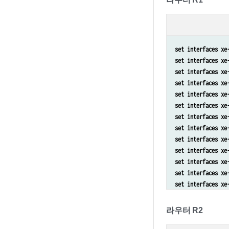
set routing-optio
set routing-optio
set policy-option
set policy-option
set interfaces xe
set policy-option
set interfaces xe
set policy-option
set interfaces xe
set routing-optio
set interfaces xe
set protocols bgp
set interfaces xe
set protocols bgp
set interfaces xe
set protocols bgp
set interfaces xe
set protocols bgp
set interfaces xe
set protocols isi
set interfaces xe
set protocols isi
set interfaces xe
set protocols isi
set interfaces xe
set protocols isi
set interfaces xe
set protocols isi
set interfaces xe
set protocols isi
set interfaces xe
set protocols isi
set interfaces xe
라우터 R2
set protocols isi
set interfaces xe
set protocols isi