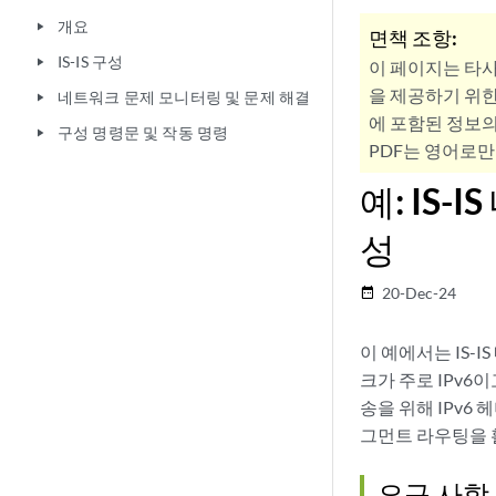
개요
play_arrow
면책 조항:
IS-IS 구성
play_arrow
이 페이지는 타
을 제공하기 위한
네트워크 문제 모니터링 및 문제 해결
play_arrow
에 포함된 정보의
구성 명령문 및 작동 명령
play_arrow
PDF는 영어로만
예: IS
성
20-Dec-24
date_range
이 예에서는 IS-
크가 주로 IPv
송을 위해 IPv6
그먼트 라우팅을 
요구 사항