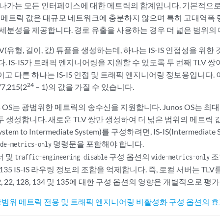
 나가는 모든 인터페이스에 대한 메트릭의 합계입니다. 기본적으로 
이 메트릭 값은 대규모 네트워크에 충분하지 않으며 특히 고대역폭
 세분성을 제공합니다. 경로 유출을 사용하는 경우 더 넓은 범위의
 TLV(유형, 길이, 값) 튜플을 생성하는데, 하나는 IS-IS 인접성을 위
 IS-IS가 트래픽 엔지니어링을 지원할 수 있도록 두 번째 TLV 쌍이
고 다른 하나는 IS-IS 인접 및 트래픽 엔지니어링 정보용입니다. 이러한
24
,215(2
– 1)의 값을 가질 수 있습니다.
s OS는 광범위한 메트릭의 송수신을 지원합니다. Junos OS는 최
모두 생성합니다. 새로운 TLV 쌍만 생성하여 더 넓은 범위의 메트릭 
System to Intermediate System)를 구성하려면, IS-IS(Intermediate S
명령문을 포함해야 합니다.
de-metrics-only
서 및
구성 옵션의
조
traffic-engineering disable
wide-metrics-only
134 및 135 IS-IS 라우팅 정보의 조합을 억제합니다. 즉, 로컬 서버는 
2, 22, 128, 134 및 135에 대한 구성 옵션의 영향은 개별적으로 평
IS 광범위 메트릭 전용 및 트래픽 엔지니어링 비활성화 구성 옵션의 효