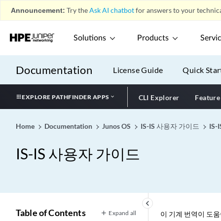
Announcement:
Try the
Ask AI chatbot
for answers to your technica
Solutions
Products
Servi
Documentation
License Guide
Quick Star
EXPLORE PATHFINDER APPS
CLI Explorer
Feature
Home
Documentation
Junos OS
IS-IS 사용자 가이드
IS-
IS-IS 사용자 가이드
keyboard_arrow_left
Table of Contents
Expand all
이 기계 번역이 도
개요
play_arrow