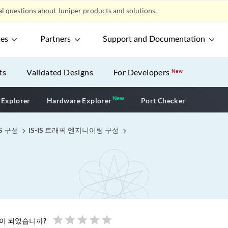
l questions about Juniper products and solutions.
ces
Partners
Support and Documentation
ts
Validated Designs
For Developers
New
New
New application
 Explorer
Hardware Explorer
Port Checker
IS 구성
IS-IS 트래픽 엔지니어링 구성
star
star
star
star
star
움이 되었습니까?