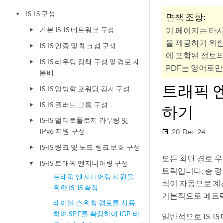
IS-IS 구성
play_arrow
면책 조항:
기본 IS-IS 네트워크 구성
이 페이지는 타
play_arrow
을 제공하기 위한
IS-IS 인증 및 체크섬 구성
play_arrow
에 포함된 정보의
IS-IS 라우팅 정책 구성 및 경로 재
play_arrow
PDF는 영어로만
분배
트래픽 엔
IS-IS 양방향 포워딩 감지 구성
play_arrow
IS-IS 플러드 그룹 구성
play_arrow
하기
IS-IS 멀티토폴로지 라우팅 및
play_arrow
IPv6 지원 구성
20-Dec-24
date_range
IS-IS 링크 및 노드 링크 보호 구성
play_arrow
모든 최단 경로 우
IS-IS 트래픽 엔지니어링 구성
play_arrow
트릭입니다. 총 
트래픽 엔지니어링 지원을
릭이 자동으로 계산되
위한 IS-IS 확장
기본적으로 메트릭
레이블 스위칭 경로를 사용
하여 SPF를 확장하여 IGP 바
일반적으로 IS-I