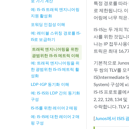
로 가기 계산
특정 경로를 따라
예: IS-IS 트래픽 엔지니어링
로 제한됩니다. 
지원 활성화
어링에 너무 적은
포워딩 인접성 이해
IS-IS는 두 개의
예: 레이블 스위칭 경로를 IS-
사를 위한 것입니다.
IS로 보급하기
나는 IP 접두사용이
트래픽 엔지니어링을 위한
트릭은 최대 16,777
광범위한 IS-IS 메트릭 이해
기본적으로 Juno
예: 트래픽 엔지니어링을 위
한 광범위한 IS-IS 메트릭 활
두 쌍의 TLV를 
성화
IS(Intermediate 
System) 구성에
LDP-IGP 동기화 이해
wi
IS-IS 프로토콜에
예: IS-IS와 LDP 간의 동기화
2, 22, 128, 
구성
수락합니다. TLV 
IS-IS를 위한 레이어 2 매핑
예: IS-IS에 대한 레이어 2 매
[
Junos에서 IS
핑 구성