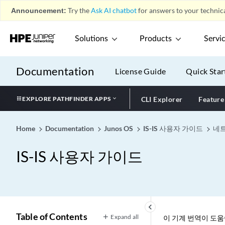
Announcement:
Try the
Ask AI chatbot
for answers to your technica
Solutions
Products
Servi
Documentation
License Guide
Quick Star
EXPLORE PATHFINDER APPS
CLI Explorer
Feature
Home
Documentation
Junos OS
IS-IS 사용자 가이드
네트
IS-IS 사용자 가이드
keyboard_arrow_left
Table of Contents
Expand all
이 기계 번역이 도