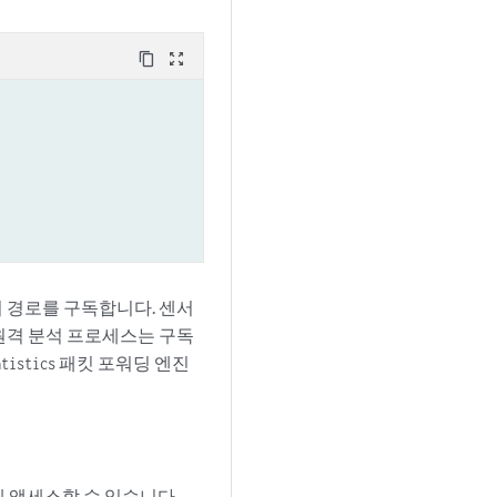
content_copy
zoom_out_map
 경로를 구독합니다. 센서
원격 분석 프로세스는 구독
패킷 포워딩 엔진
atistics
게 액세스할 수 있습니다.