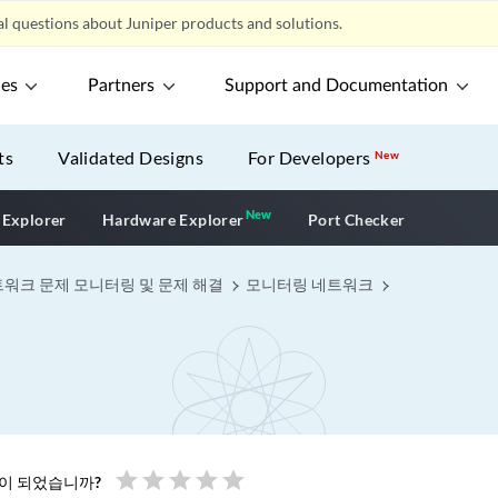
l questions about Juniper products and solutions.
ces
Partners
Support and Documentation
ts
Validated Designs
For Developers
New
New
New application
 Explorer
Hardware Explorer
Port Checker
워크 문제 모니터링 및 문제 해결
모니터링 네트워크
star
star
star
star
star
움이 되었습니까?