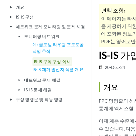
개요
play_arrow
면책 조항:
IS-IS 구성
play_arrow
이 페이지는 타
을 제공하기 위한
네트워크 문제 모니터링 및 문제 해결
play_arrow
에 포함된 정보의
모니터링 네트워크
play_arrow
PDF는 영어로만
예: 글로벌 라우팅 프로토콜
작업 추적
IS-IS
IS-IS 구독 구성 이해
20-Dec-24
date_range
IS-IS 제거 발신자 식별 개요
네트워크 문제 해결
play_arrow
개요
IS-IS 문제 해결
play_arrow
구성 명령문 및 작동 명령
play_arrow
FPC 명령줄의 센
통계에 액세스할 
이제 계층 수준에
수 있습니다. 다